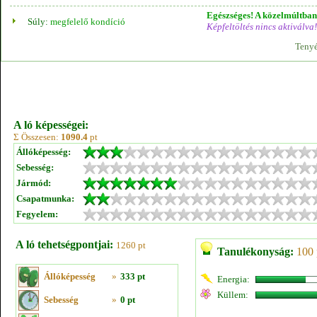
Egészséges! A közelmúltban 
Súly:
megfelelő kondíció
Képfeltöltés nincs aktiválva!
Tenyé
A ló képességei:
Σ Összesen:
1090.4
pt
Állóképesség:
Sebesség:
Jármód:
Csapatmunka:
Fegyelem:
A ló tehetségpontjai:
1260 pt
Tanulékonyság:
100 
Állóképesség
»
333 pt
Energia:
Küllem:
Sebesség
»
0 pt