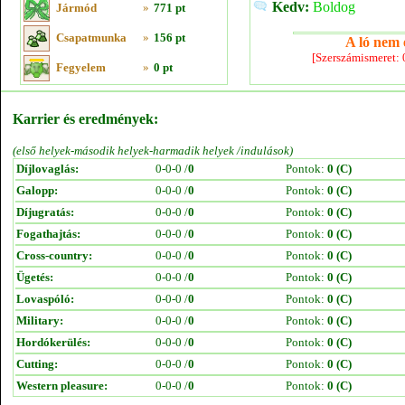
Kedv:
Boldog
Jármód
»
771 pt
Csapatmunka
»
156 pt
A ló nem e
[Szerszámismeret:
Fegyelem
»
0 pt
Karrier és eredmények:
(első helyek-második helyek-harmadik helyek /indulások)
Díjlovaglás:
0-0-0 /
0
Pontok:
0 (C)
Galopp:
0-0-0 /
0
Pontok:
0 (C)
Díjugratás:
0-0-0 /
0
Pontok:
0 (C)
Fogathajtás:
0-0-0 /
0
Pontok:
0 (C)
Cross-country:
0-0-0 /
0
Pontok:
0 (C)
Ügetés:
0-0-0 /
0
Pontok:
0 (C)
Lovaspóló:
0-0-0 /
0
Pontok:
0 (C)
Military:
0-0-0 /
0
Pontok:
0 (C)
Hordókerülés:
0-0-0 /
0
Pontok:
0 (C)
Cutting:
0-0-0 /
0
Pontok:
0 (C)
Western pleasure:
0-0-0 /
0
Pontok:
0 (C)