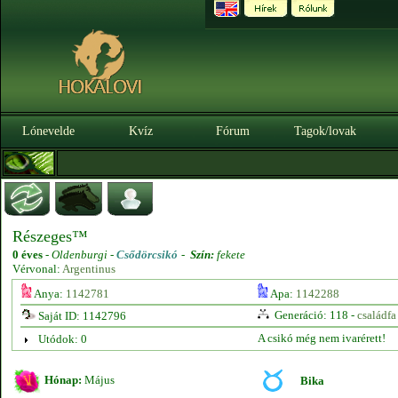
Lónevelde
Kvíz
Fórum
Tagok/lovak
Részeges™
0 éves
-
Oldenburgi -
Csődörcsikó
-
Szín:
fekete
Vérvonal:
Argentinus
Anya:
1142781
Apa:
1142288
Generáció: 118 -
családfa
Saját ID: 1142796
A csikó még nem ivarérett!
Utódok: 0
Hónap:
Május
Bika