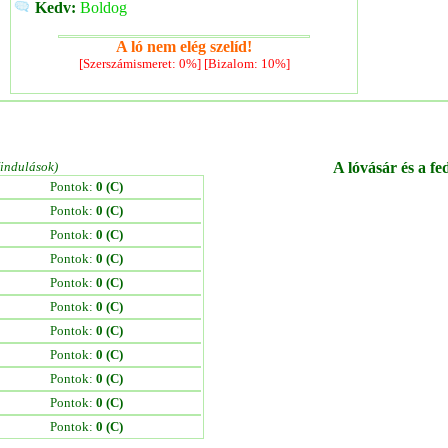
Kedv:
Boldog
A ló nem elég szelíd!
[Szerszámismeret: 0%] [Bizalom: 10%]
/indulások)
A lóvásár és a fe
Pontok:
0 (C)
Pontok:
0 (C)
Pontok:
0 (C)
Pontok:
0 (C)
Pontok:
0 (C)
Pontok:
0 (C)
Pontok:
0 (C)
Pontok:
0 (C)
Pontok:
0 (C)
Pontok:
0 (C)
Pontok:
0 (C)