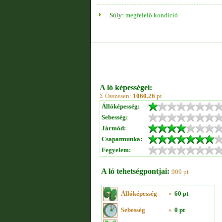
Súly:
megfelelő kondíció
A ló képességei:
Σ Összesen:
1060.26
pt
Állóképesség:
Sebesség:
Jármód:
Csapatmunka:
Fegyelem:
A ló tehetségpontjai:
909 pt
Állóképesség
»
60 pt
Sebesség
»
0 pt