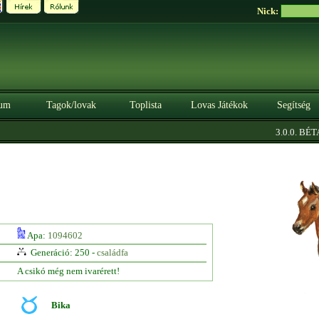
Nick:
um
Tagok/lovak
Toplista
Lovas Játékok
Segítség
|
3.0.0. BÉTA
Apa:
1094602
Generáció: 250 -
családfa
A csikó még nem ivarérett!
Bika