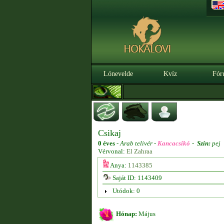
Lónevelde
Kvíz
Fór
Csikaj
0 éves
-
Arab telivér -
Kancacsikó
-
Szín:
pej
Vérvonal:
El Zahraa
Anya:
1143385
Saját ID: 1143409
Utódok: 0
Hónap:
Május