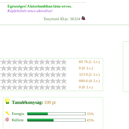
Egészséges! A közelmúltban látta orvos.
Képfeltöltés nincs aktiválva!
Tenyésztő ID-je: 36324
69.76 (1. Lv.)
0 (0. Lv.)
323.9 (2. Lv.)
666.6 (4. Lv.)
0 (0. Lv.)
Tanulékonyság:
100 pt
Energia:
35%
Küllem:
45%