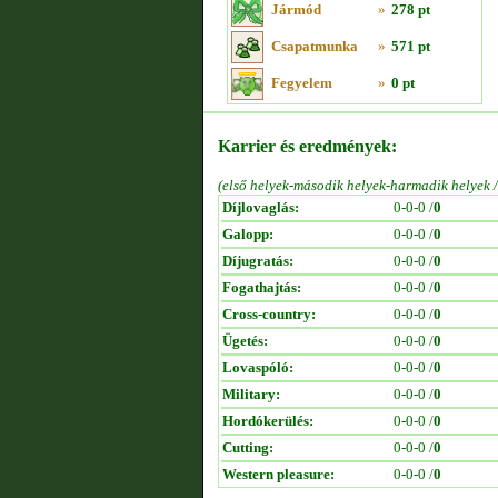
Jármód
»
278 pt
Csapatmunka
»
571 pt
Fegyelem
»
0 pt
Karrier és eredmények:
(első helyek-második helyek-harmadik helyek 
Díjlovaglás:
0-0-0 /
0
Galopp:
0-0-0 /
0
Díjugratás:
0-0-0 /
0
Fogathajtás:
0-0-0 /
0
Cross-country:
0-0-0 /
0
Ügetés:
0-0-0 /
0
Lovaspóló:
0-0-0 /
0
Military:
0-0-0 /
0
Hordókerülés:
0-0-0 /
0
Cutting:
0-0-0 /
0
Western pleasure:
0-0-0 /
0