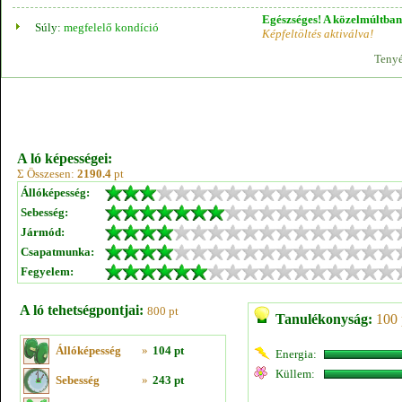
Egészséges! A közelmúltban 
Súly:
megfelelő kondíció
Képfeltöltés aktiválva!
Tenyé
A ló képességei:
Σ Összesen:
2190.4
pt
Állóképesség:
Sebesség:
Jármód:
Csapatmunka:
Fegyelem:
A ló tehetségpontjai:
800 pt
Tanulékonyság:
100 
Állóképesség
»
104 pt
Energia:
Küllem:
Sebesség
»
243 pt