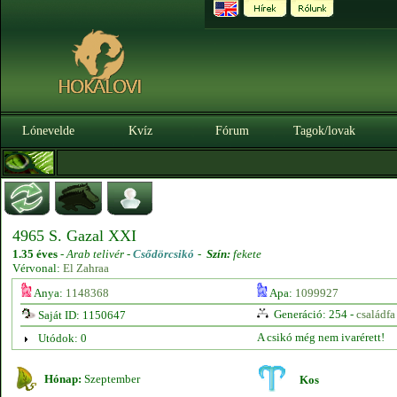
Lónevelde
Kvíz
Fórum
Tagok/lovak
4965 S. Gazal XXI
1.35 éves
-
Arab telivér -
Csődörcsikó
-
Szín:
fekete
Vérvonal:
El Zahraa
Anya:
1148368
Apa:
1099927
Generáció: 254 -
családfa
Saját ID: 1150647
A csikó még nem ivarérett!
Utódok: 0
Hónap:
Szeptember
Kos