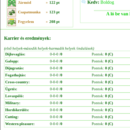
Kedv:
Boldog
Jármód
»
122 pt
Csapatmunka
»
123 pt
A ló be van 
Fegyelem
»
208 pt
Karrier és eredmények:
(első helyek-második helyek-harmadik helyek /indulások)
Díjlovaglás:
0-0-0 /
0
Pontok:
0 (C)
Galopp:
0-0-0 /
0
Pontok:
0 (C)
Díjugratás:
0-0-0 /
0
Pontok:
0 (C)
Fogathajtás:
0-0-0 /
0
Pontok:
0 (C)
Cross-country:
0-0-0 /
0
Pontok:
0 (C)
Ügetés:
0-0-0 /
0
Pontok:
0 (C)
Lovaspóló:
0-0-0 /
0
Pontok:
0 (C)
Military:
0-0-0 /
0
Pontok:
0 (C)
Hordókerülés:
0-0-0 /
0
Pontok:
0 (C)
Cutting:
0-0-0 /
0
Pontok:
0 (C)
Western pleasure:
0-0-0 /
0
Pontok:
0 (C)