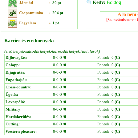
Kedv:
Boldog
Jármód
»
80 pt
Csapatmunka
»
294 pt
A ló nem e
[Szerszámismeret:
Fegyelem
»
1 pt
Karrier és eredmények:
(első helyek-második helyek-harmadik helyek /indulások)
Díjlovaglás:
0-0-0 /
0
Pontok:
0 (C)
Galopp:
0-0-0 /
0
Pontok:
0 (C)
Díjugratás:
0-0-0 /
0
Pontok:
0 (C)
Fogathajtás:
0-0-0 /
0
Pontok:
0 (C)
Cross-country:
0-0-0 /
0
Pontok:
0 (C)
Ügetés:
0-0-0 /
0
Pontok:
0 (C)
Lovaspóló:
0-0-0 /
0
Pontok:
0 (C)
Military:
0-0-0 /
0
Pontok:
0 (C)
Hordókerülés:
0-0-0 /
0
Pontok:
0 (C)
Cutting:
0-0-0 /
0
Pontok:
0 (C)
Western pleasure:
0-0-0 /
0
Pontok:
0 (C)