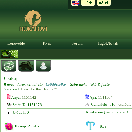
Lónevelde
Kvíz
Fórum
Tagok/lovak
Csikaj
0 éves
-
Amerikai telivér -
Csődörcsikó
-
Szín:
tarka: fakó & fehér
Vérvonal:
Beast for the Throne™
Anya:
1151142
Apa:
1144564
Generáció: 116 -
családfa
Saját ID: 1151378
A csikó még nem ivarérett!
Utódok: 0
Hónap:
Április
Kos