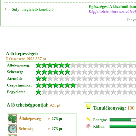
Egészséges! A közelmúltban 
Súly:
megfelelő kondíció
Képfeltöltés nincs aktiválva!
Tenyé
A ló képességei:
Σ Összesen:
1908.837
pt
Állóképesség:
Sebesség:
Jármód:
Csapatmunka:
Fegyelem:
A ló tehetségpontjai:
921 pt
Tanulékonyság:
100 
Állóképesség
»
273 pt
Energia:
Küllem:
Sebesség
»
273 pt