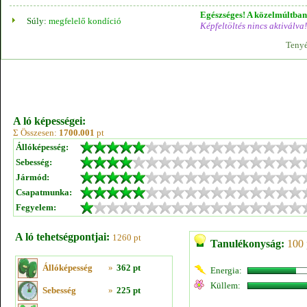
Egészséges! A közelmúltban 
Súly:
megfelelő kondíció
Képfeltöltés nincs aktiválva!
Tenyé
A ló képességei:
Σ Összesen:
1700.001
pt
Állóképesség:
Sebesség:
Jármód:
Csapatmunka:
Fegyelem:
A ló tehetségpontjai:
1260 pt
Tanulékonyság:
100 
Állóképesség
»
362 pt
Energia:
Küllem:
Sebesség
»
225 pt