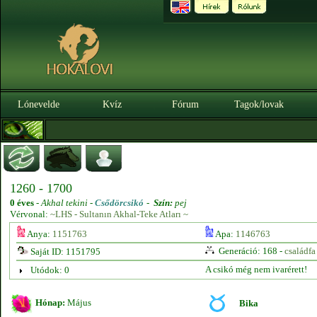
Lónevelde
Kvíz
Fórum
Tagok/lovak
1260 - 1700
0 éves
-
Akhal tekini -
Csődörcsikó
-
Szín:
pej
Vérvonal:
~LHS - Sultanın Akhal-Teke Atları ~
Anya:
1151763
Apa:
1146763
Generáció: 168 -
családfa
Saját ID: 1151795
A csikó még nem ivarérett!
Utódok: 0
Hónap:
Május
Bika