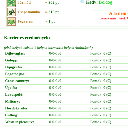
Kedv:
Boldog
Jármód
»
362 pt
Csapatmunka
»
310 pt
A ló nem e
[Szerszámismeret:
Fegyelem
»
1 pt
Karrier és eredmények:
(első helyek-második helyek-harmadik helyek /indulások)
Díjlovaglás:
0-0-0 /
0
Pontok:
0 (C)
Galopp:
0-0-0 /
0
Pontok:
0 (C)
Díjugratás:
0-0-0 /
0
Pontok:
0 (C)
Fogathajtás:
0-0-0 /
0
Pontok:
0 (C)
Cross-country:
0-0-0 /
0
Pontok:
0 (C)
Ügetés:
0-0-0 /
0
Pontok:
0 (C)
Lovaspóló:
0-0-0 /
0
Pontok:
0 (C)
Military:
0-0-0 /
0
Pontok:
0 (C)
Hordókerülés:
0-0-0 /
0
Pontok:
0 (C)
Cutting:
0-0-0 /
0
Pontok:
0 (C)
Western pleasure:
0-0-0 /
0
Pontok:
0 (C)