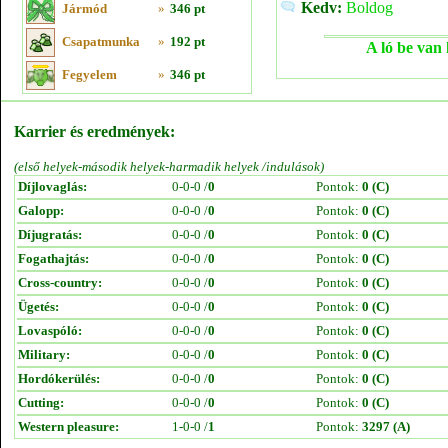
Kedv:
Boldog
Jármód
»
346 pt
Csapatmunka
»
192 pt
A ló be van 
Fegyelem
»
346 pt
Karrier és eredmények:
(első helyek-második helyek-harmadik helyek /indulások)
Díjlovaglás:
0-0-0 /
0
Pontok:
0 (C)
Galopp:
0-0-0 /
0
Pontok:
0 (C)
Díjugratás:
0-0-0 /
0
Pontok:
0 (C)
Fogathajtás:
0-0-0 /
0
Pontok:
0 (C)
Cross-country:
0-0-0 /
0
Pontok:
0 (C)
Ügetés:
0-0-0 /
0
Pontok:
0 (C)
Lovaspóló:
0-0-0 /
0
Pontok:
0 (C)
Military:
0-0-0 /
0
Pontok:
0 (C)
Hordókerülés:
0-0-0 /
0
Pontok:
0 (C)
Cutting:
0-0-0 /
0
Pontok:
0 (C)
Western pleasure:
1-0-0 /
1
Pontok:
3297 (A)