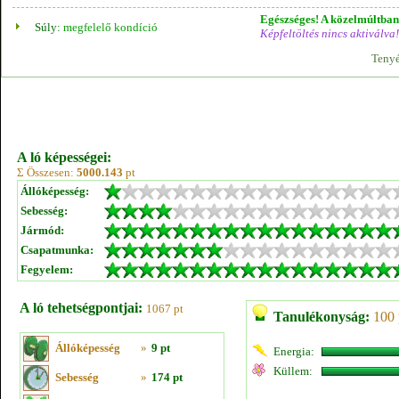
Egészséges! A közelmúltban 
Súly:
megfelelő kondíció
Képfeltöltés nincs aktiválva!
Tenyé
A ló képességei:
Σ Összesen:
5000.143
pt
Állóképesség:
Sebesség:
Jármód:
Csapatmunka:
Fegyelem:
A ló tehetségpontjai:
1067 pt
Tanulékonyság:
100 
Állóképesség
»
9 pt
Energia:
Küllem:
Sebesség
»
174 pt