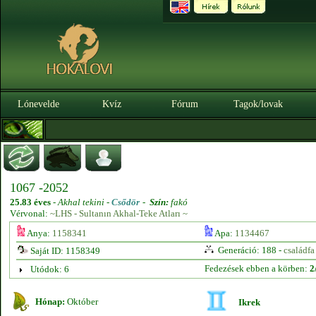
Lónevelde
Kvíz
Fórum
Tagok/lovak
1067 -2052
25.83 éves
-
Akhal tekini -
Csődör
-
Szín:
fakó
Vérvonal:
~LHS - Sultanın Akhal-Teke Atları ~
Anya:
1158341
Apa:
1134467
Generáció: 188 -
családfa
Saját ID: 1158349
Fedezések ebben a körben:
2
Utódok: 6
Hónap:
Október
Ikrek