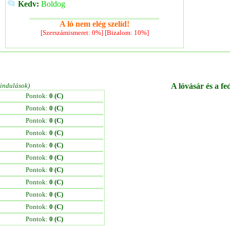
Kedv:
Boldog
A ló nem elég szelíd!
[Szerszámismeret: 0%] [Bizalom: 10%]
/indulások)
A lóvásár és a fe
Pontok:
0 (C)
Pontok:
0 (C)
Pontok:
0 (C)
Pontok:
0 (C)
Pontok:
0 (C)
Pontok:
0 (C)
Pontok:
0 (C)
Pontok:
0 (C)
Pontok:
0 (C)
Pontok:
0 (C)
Pontok:
0 (C)