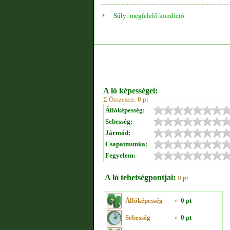
Súly:
megfelelő kondíció
A ló képességei:
Σ Összesen:
0
pt
Állóképesség:
Sebesség:
Jármód:
Csapatmunka:
Fegyelem:
A ló tehetségpontjai:
0 pt
Állóképesség
»
0 pt
Sebesség
»
0 pt