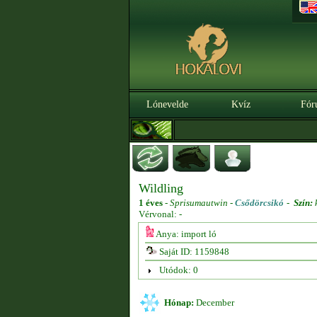
Lónevelde
Kvíz
Fór
Wildling
1 éves
-
Sprisumautwin -
Csődörcsikó
-
Szín:
Vérvonal: -
Anya: import ló
Saját ID: 1159848
Utódok: 0
Hónap:
December