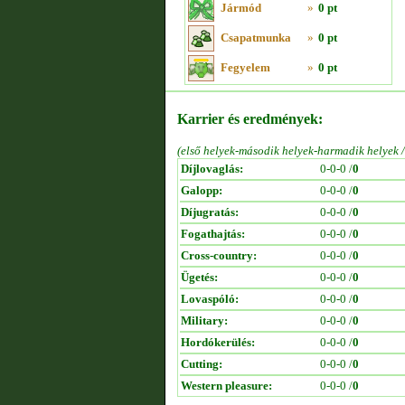
Jármód
»
0 pt
Csapatmunka
»
0 pt
Fegyelem
»
0 pt
Karrier és eredmények:
(első helyek-második helyek-harmadik helyek 
Díjlovaglás:
0-0-0 /
0
Galopp:
0-0-0 /
0
Díjugratás:
0-0-0 /
0
Fogathajtás:
0-0-0 /
0
Cross-country:
0-0-0 /
0
Ügetés:
0-0-0 /
0
Lovaspóló:
0-0-0 /
0
Military:
0-0-0 /
0
Hordókerülés:
0-0-0 /
0
Cutting:
0-0-0 /
0
Western pleasure:
0-0-0 /
0