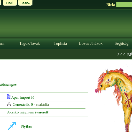
Nick:
um
Tagok/lovak
Toplista
Lovas Játékok
Segítség
3.0.0. BÉT
különleges
Apa: import ló
Generáció: 0 -
családfa
A csikó még nem ivarérett!
Nyilas