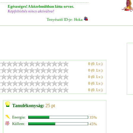
Egészséges! A közelmúltban látta orvos.
Képfeltöltés nincs aktiválva!
Tenyésztő ID-je: Hoka
0 (0. Lv.)
0 (0. Lv.)
0 (0. Lv.)
0 (0. Lv.)
0 (0. Lv.)
Tanulékonyság:
25 pt
Energia:
35%
Küllem:
45%