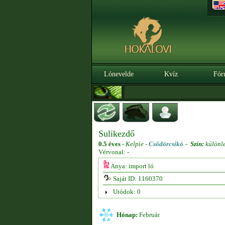
Lónevelde
Kvíz
Fór
Sulikezdő
0.5 éves
-
Kelpie -
Csődörcsikó
-
Szín:
különl
Vérvonal: -
Anya: import ló
Saját ID: 1160370
Utódok: 0
Hónap:
Február