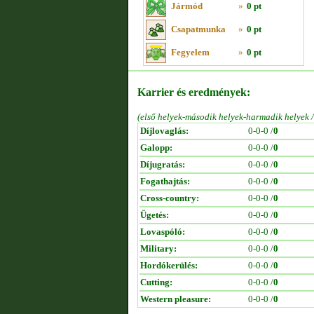
Jármód
»
0 pt
Csapatmunka
»
0 pt
Fegyelem
»
0 pt
Karrier és eredmények:
(első helyek-második helyek-harmadik helyek 
Díjlovaglás:
0-0-0 /
0
Galopp:
0-0-0 /
0
Díjugratás:
0-0-0 /
0
Fogathajtás:
0-0-0 /
0
Cross-country:
0-0-0 /
0
Ügetés:
0-0-0 /
0
Lovaspóló:
0-0-0 /
0
Military:
0-0-0 /
0
Hordókerülés:
0-0-0 /
0
Cutting:
0-0-0 /
0
Western pleasure:
0-0-0 /
0