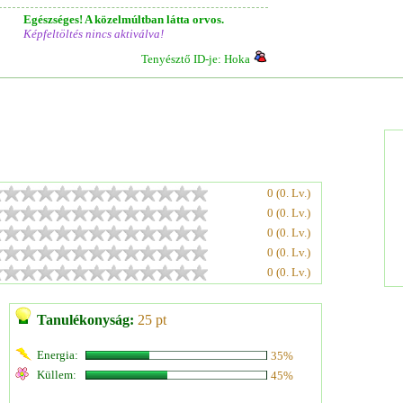
Egészséges! A közelmúltban látta orvos.
Képfeltöltés nincs aktiválva!
Tenyésztő ID-je: Hoka
0 (0. Lv.)
0 (0. Lv.)
0 (0. Lv.)
0 (0. Lv.)
0 (0. Lv.)
Tanulékonyság:
25 pt
Energia:
35%
Küllem:
45%