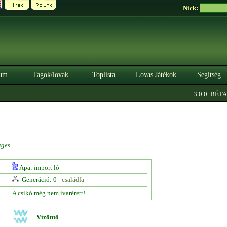
Nick:
um
Tagok/lovak
Toplista
Lovas Játékok
Segítség
|
3.0.0. BÉTA
S
eges
Apa: import ló
Generáció: 0 -
családfa
A csikó még nem ivarérett!
Vízöntő