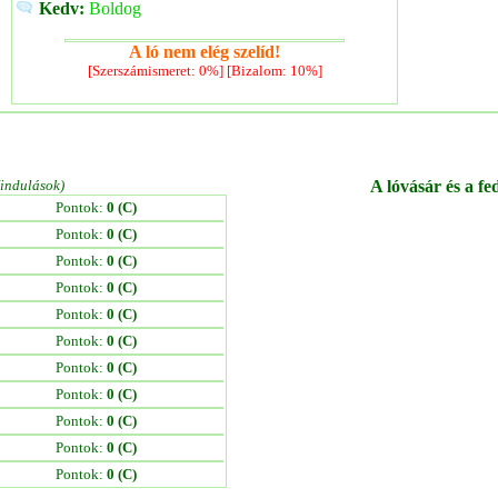
Kedv:
Boldog
A ló nem elég szelíd!
[Szerszámismeret: 0%] [Bizalom: 10%]
/indulások)
A lóvásár és a fe
Pontok:
0 (C)
Pontok:
0 (C)
Pontok:
0 (C)
Pontok:
0 (C)
Pontok:
0 (C)
Pontok:
0 (C)
Pontok:
0 (C)
Pontok:
0 (C)
Pontok:
0 (C)
Pontok:
0 (C)
Pontok:
0 (C)