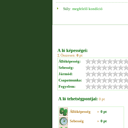
Súly:
megfelelő kondíció
A ló képességei:
Σ Összesen:
0
pt
Állóképesség:
Sebesség:
Jármód:
Csapatmunka:
Fegyelem:
A ló tehetségpontjai:
0 pt
Állóképesség
»
0 pt
Sebesség
»
0 pt