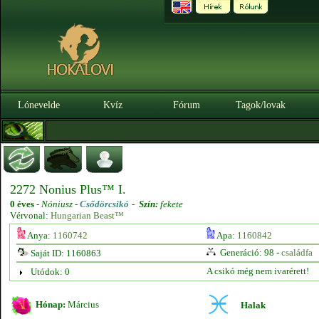
Lónevelde
Kvíz
Fórum
Tagok/lovak
2272 Nonius Plus™ I.
0 éves
-
Nóniusz -
Csődörcsikó
-
Szín:
fekete
Vérvonal:
Hungarian Beast™
Anya:
1160742
Apa:
1160842
Generáció: 98 -
családfa
Saját ID: 1160863
A csikó még nem ivarérett!
Utódok: 0
Hónap:
Március
Halak