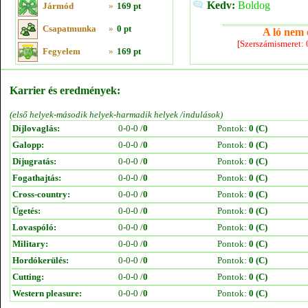
Kedv:
Boldog
Jármód
»
169 pt
Csapatmunka
»
0 pt
A ló nem e
[Szerszámismeret:
Fegyelem
»
169 pt
Karrier és eredmények:
(első helyek-második helyek-harmadik helyek /indulások)
Díjlovaglás:
0-0-0 /
0
Pontok:
0 (C)
Galopp:
0-0-0 /
0
Pontok:
0 (C)
Díjugratás:
0-0-0 /
0
Pontok:
0 (C)
Fogathajtás:
0-0-0 /
0
Pontok:
0 (C)
Cross-country:
0-0-0 /
0
Pontok:
0 (C)
Ügetés:
0-0-0 /
0
Pontok:
0 (C)
Lovaspóló:
0-0-0 /
0
Pontok:
0 (C)
Military:
0-0-0 /
0
Pontok:
0 (C)
Hordókerülés:
0-0-0 /
0
Pontok:
0 (C)
Cutting:
0-0-0 /
0
Pontok:
0 (C)
Western pleasure:
0-0-0 /
0
Pontok:
0 (C)