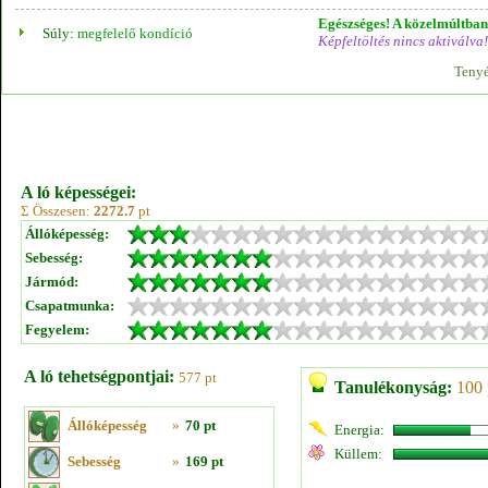
Egészséges! A közelmúltban 
Súly:
megfelelő kondíció
Képfeltöltés nincs aktiválva!
Tenyé
A ló képességei:
Σ Összesen:
2272.7
pt
Állóképesség:
Sebesség:
Jármód:
Csapatmunka:
Fegyelem:
A ló tehetségpontjai:
577 pt
Tanulékonyság:
100 
Állóképesség
»
70 pt
Energia:
Küllem:
Sebesség
»
169 pt