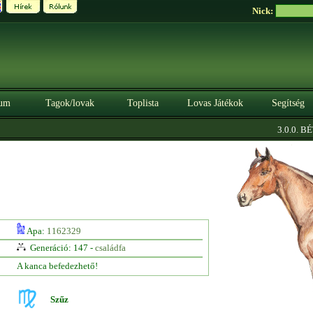
Nick:
um
Tagok/lovak
Toplista
Lovas Játékok
Segítség
3.0.0. BÉTA
Apa:
1162329
Generáció: 147 -
családfa
A kanca befedezhető!
Szűz