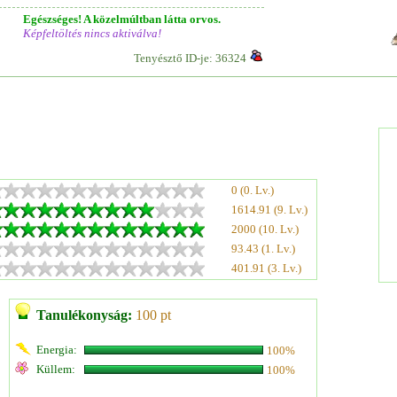
Egészséges! A közelmúltban látta orvos.
Képfeltöltés nincs aktiválva!
Tenyésztő ID-je: 36324
0 (0. Lv.)
1614.91 (9. Lv.)
2000 (10. Lv.)
93.43 (1. Lv.)
401.91 (3. Lv.)
Tanulékonyság:
100 pt
Energia:
100%
Küllem:
100%