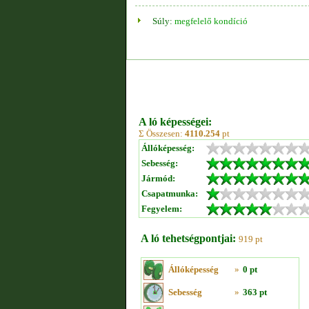
Súly:
megfelelő kondíció
A ló képességei:
Σ Összesen:
4110.254
pt
Állóképesség:
Sebesség:
Jármód:
Csapatmunka:
Fegyelem:
A ló tehetségpontjai:
919 pt
Állóképesség
»
0 pt
Sebesség
»
363 pt