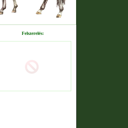
Felszerelés: