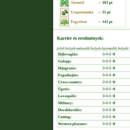
Jármód
»
363 pt
Csapatmunka
»
51 pt
Fegyelem
»
142 pt
Karrier és eredmények:
(első helyek-második helyek-harmadik helyek 
Díjlovaglás:
0-0-0 /
0
Galopp:
0-0-0 /
0
Díjugratás:
0-0-0 /
0
Fogathajtás:
0-0-0 /
0
Cross-country:
0-0-0 /
0
Ügetés:
0-0-0 /
0
Lovaspóló:
0-0-0 /
0
Military:
0-0-0 /
0
Hordókerülés:
0-0-0 /
0
Cutting:
0-0-0 /
0
Western pleasure:
0-0-0 /
0