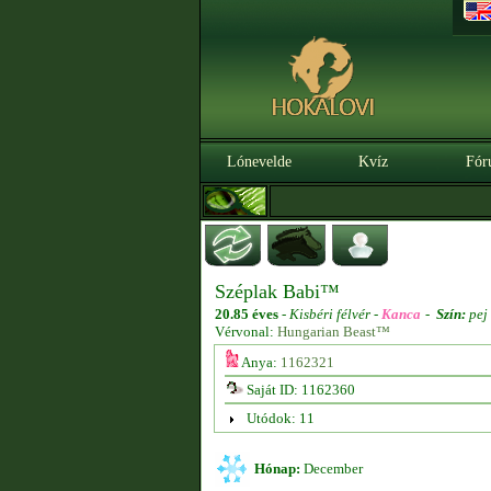
Lónevelde
Kvíz
Fór
Széplak Babi™
20.85 éves
-
Kisbéri félvér -
Kanca
-
Szín:
pej
Vérvonal:
Hungarian Beast™
Anya:
1162321
Saját ID: 1162360
Utódok: 11
Hónap:
December