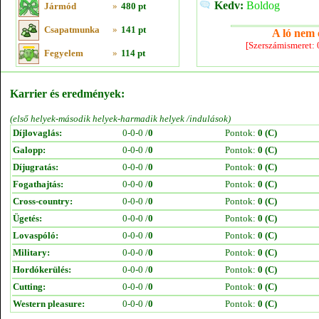
Kedv:
Boldog
Jármód
»
480 pt
Csapatmunka
»
141 pt
A ló nem e
[Szerszámismeret:
Fegyelem
»
114 pt
Karrier és eredmények:
(első helyek-második helyek-harmadik helyek /indulások)
Díjlovaglás:
0-0-0 /
0
Pontok:
0 (C)
Galopp:
0-0-0 /
0
Pontok:
0 (C)
Díjugratás:
0-0-0 /
0
Pontok:
0 (C)
Fogathajtás:
0-0-0 /
0
Pontok:
0 (C)
Cross-country:
0-0-0 /
0
Pontok:
0 (C)
Ügetés:
0-0-0 /
0
Pontok:
0 (C)
Lovaspóló:
0-0-0 /
0
Pontok:
0 (C)
Military:
0-0-0 /
0
Pontok:
0 (C)
Hordókerülés:
0-0-0 /
0
Pontok:
0 (C)
Cutting:
0-0-0 /
0
Pontok:
0 (C)
Western pleasure:
0-0-0 /
0
Pontok:
0 (C)