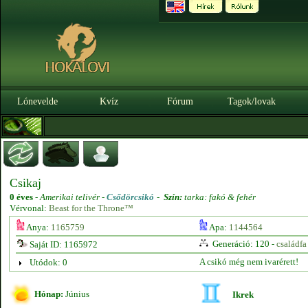
Lónevelde
Kvíz
Fórum
Tagok/lovak
Csikaj
0 éves
-
Amerikai telivér -
Csődörcsikó
-
Szín:
tarka: fakó & fehér
Vérvonal:
Beast for the Throne™
Anya:
1165759
Apa:
1144564
Generáció: 120 -
családfa
Saját ID: 1165972
A csikó még nem ivarérett!
Utódok: 0
Hónap:
Június
Ikrek