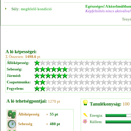
Egészséges! A közelmúltban 
Súly:
megfelelő kondíció
Képfeltöltés nincs aktiválva!
Tenyé
A ló képességei:
Σ Összesen:
1498.6
pt
Állóképesség:
Sebesség:
Jármód:
Csapatmunka:
Fegyelem:
A ló tehetségpontjai:
1270 pt
Tanulékonyság:
100 
Állóképesség
»
55 pt
Energia:
Küllem:
Sebesség
»
480 pt