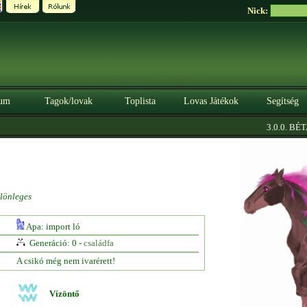
Nick:
um
Tagok/lovak
Toplista
Lovas Játékok
Segítség
|
3.0.0. BÉTA
lönleges
Apa: import ló
Generáció: 0 -
családfa
A csikó még nem ivarérett!
Vízöntő