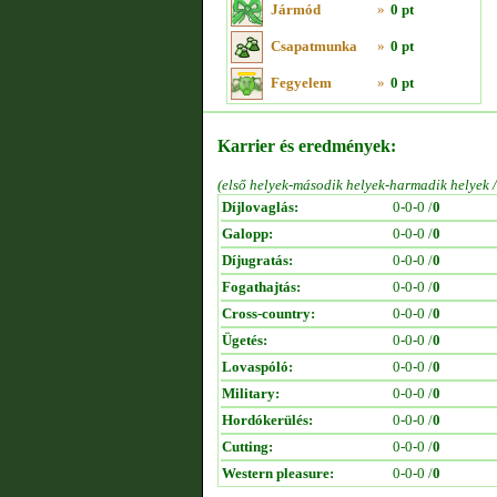
Jármód
»
0 pt
Csapatmunka
»
0 pt
Fegyelem
»
0 pt
Karrier és eredmények:
(első helyek-második helyek-harmadik helyek 
Díjlovaglás:
0-0-0 /
0
Galopp:
0-0-0 /
0
Díjugratás:
0-0-0 /
0
Fogathajtás:
0-0-0 /
0
Cross-country:
0-0-0 /
0
Ügetés:
0-0-0 /
0
Lovaspóló:
0-0-0 /
0
Military:
0-0-0 /
0
Hordókerülés:
0-0-0 /
0
Cutting:
0-0-0 /
0
Western pleasure:
0-0-0 /
0