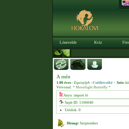
Lónevelde
Kvíz
Fór
A mén
1.06 éves
-
Equisylph -
Csődörcsikó
-
Szín:
kü
Vérvonal:
* Moonlight Butterfly *
Anya: import ló
Saját ID: 1166040
Utódok: 0
Hónap:
Szeptember