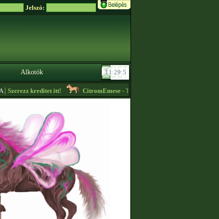
Jelszó:
Alkotók
Szerezz kreditet itt!
CitromEmese
- Túl kevés helyem van, így alapáron ti