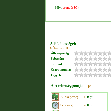
Súly:
csont és bőr
A ló képességei:
Σ Összesen:
0
pt
Állóképesség:
Sebesség:
Jármód:
Csapatmunka:
Fegyelem:
A ló tehetségpontjai:
0 pt
Állóképesség
»
0 pt
Sebesség
»
0 pt