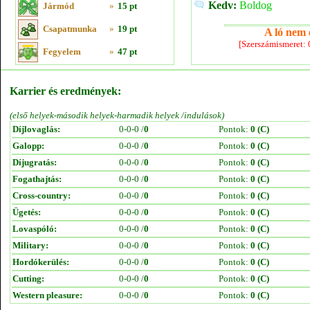
Kedv:
Boldog
Jármód
»
15 pt
Csapatmunka
»
19 pt
A ló nem e
[Szerszámismeret:
Fegyelem
»
47 pt
Karrier és eredmények:
(első helyek-második helyek-harmadik helyek /indulások)
Díjlovaglás:
0-0-0 /
0
Pontok:
0 (C)
Galopp:
0-0-0 /
0
Pontok:
0 (C)
Díjugratás:
0-0-0 /
0
Pontok:
0 (C)
Fogathajtás:
0-0-0 /
0
Pontok:
0 (C)
Cross-country:
0-0-0 /
0
Pontok:
0 (C)
Ügetés:
0-0-0 /
0
Pontok:
0 (C)
Lovaspóló:
0-0-0 /
0
Pontok:
0 (C)
Military:
0-0-0 /
0
Pontok:
0 (C)
Hordókerülés:
0-0-0 /
0
Pontok:
0 (C)
Cutting:
0-0-0 /
0
Pontok:
0 (C)
Western pleasure:
0-0-0 /
0
Pontok:
0 (C)