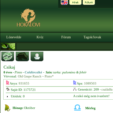
Lónevelde
Kvíz
Fórum
Tagok/lovak
Csikaj
0 éves
-
Pinto -
Csődörcsikó
-
Szín:
tarka: palomino & fehér
Vérvonal:
Old Grape Ranch ~ Pinto*
Anya:
931655
Apa:
1089503
Generáció: 209 -
családfa
Saját ID: 1175721
A csikó még nem ivarérett!
Utódok: 0
Hónap:
Október
Mérleg