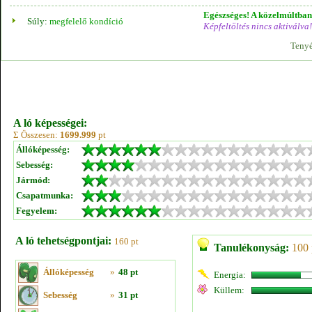
Egészséges! A közelmúltban 
Súly:
megfelelő kondíció
Képfeltöltés nincs aktiválva!
Tenyé
A ló képességei:
Σ Összesen:
1699.999
pt
Állóképesség:
Sebesség:
Jármód:
Csapatmunka:
Fegyelem:
A ló tehetségpontjai:
160 pt
Tanulékonyság:
100 
Állóképesség
»
48 pt
Energia:
Küllem:
Sebesség
»
31 pt