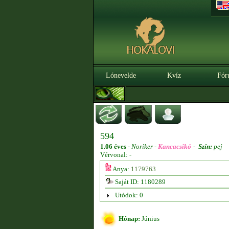
Lónevelde
Kvíz
Fór
594
1.06 éves
-
Noriker -
Kancacsikó
-
Szín:
pej
Vérvonal: -
Anya:
1179763
Saját ID: 1180289
Utódok: 0
Hónap:
Június