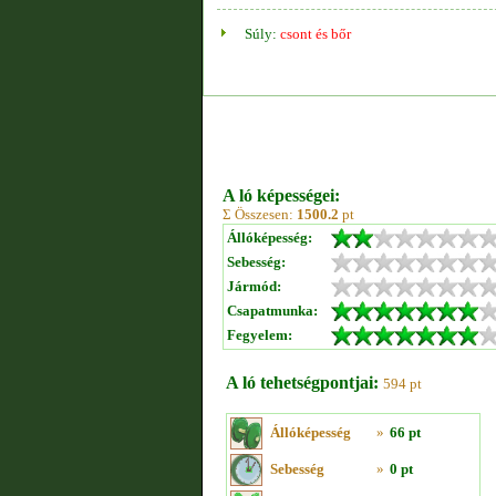
Súly:
csont és bőr
A ló képességei:
Σ Összesen:
1500.2
pt
Állóképesség:
Sebesség:
Jármód:
Csapatmunka:
Fegyelem:
A ló tehetségpontjai:
594 pt
Állóképesség
»
66 pt
Sebesség
»
0 pt