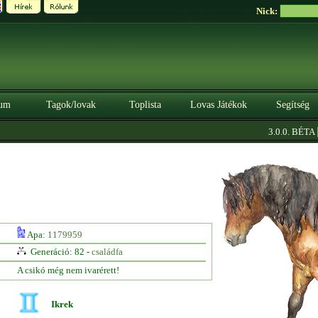
Nick:
um
Tagok/lovak
Toplista
Lovas Játékok
Segítség
|
3.0.0. BÉTA
Sz
Apa:
1179959
Generáció: 82 -
családfa
A csikó még nem ivarérett!
Ikrek