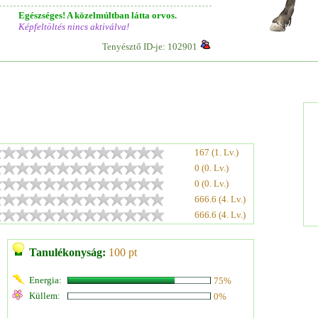
Egészséges! A közelmúltban látta orvos.
Képfeltöltés nincs aktiválva!
Tenyésztő ID-je: 102901
167 (1. Lv.)
0 (0. Lv.)
0 (0. Lv.)
666.6 (4. Lv.)
666.6 (4. Lv.)
Tanulékonyság:
100 pt
Energia:
75%
Küllem:
0%