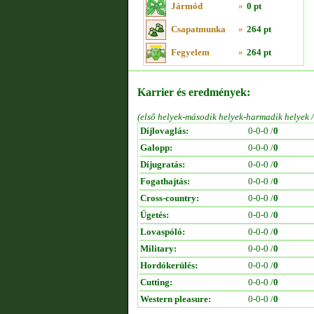
Jármód
»
0 pt
Csapatmunka
»
264 pt
Fegyelem
»
264 pt
Karrier és eredmények:
(első helyek-második helyek-harmadik helyek 
Díjlovaglás:
0-0-0 /
0
Galopp:
0-0-0 /
0
Díjugratás:
0-0-0 /
0
Fogathajtás:
0-0-0 /
0
Cross-country:
0-0-0 /
0
Ügetés:
0-0-0 /
0
Lovaspóló:
0-0-0 /
0
Military:
0-0-0 /
0
Hordókerülés:
0-0-0 /
0
Cutting:
0-0-0 /
0
Western pleasure:
0-0-0 /
0