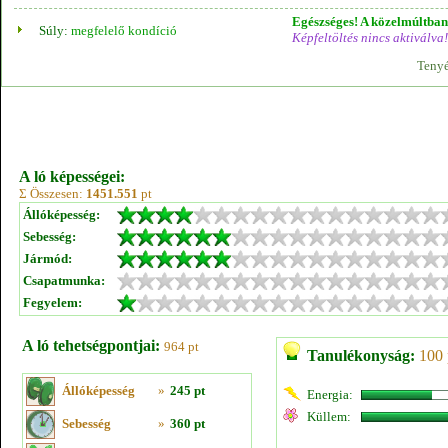
Egészséges! A közelmúltban 
Súly:
megfelelő kondíció
Képfeltöltés nincs aktiválva!
Tenyé
A ló képességei:
Σ Összesen:
1451.551
pt
Állóképesség:
Sebesség:
Jármód:
Csapatmunka:
Fegyelem:
A ló tehetségpontjai:
964 pt
Tanulékonyság:
100 
Állóképesség
»
245 pt
Energia:
Küllem:
Sebesség
»
360 pt