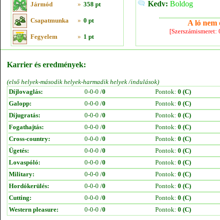
Kedv:
Boldog
Jármód
»
358 pt
Csapatmunka
»
0 pt
A ló nem e
[Szerszámismeret:
Fegyelem
»
1 pt
Karrier és eredmények:
(első helyek-második helyek-harmadik helyek /indulások)
Díjlovaglás:
0-0-0 /
0
Pontok:
0 (C)
Galopp:
0-0-0 /
0
Pontok:
0 (C)
Díjugratás:
0-0-0 /
0
Pontok:
0 (C)
Fogathajtás:
0-0-0 /
0
Pontok:
0 (C)
Cross-country:
0-0-0 /
0
Pontok:
0 (C)
Ügetés:
0-0-0 /
0
Pontok:
0 (C)
Lovaspóló:
0-0-0 /
0
Pontok:
0 (C)
Military:
0-0-0 /
0
Pontok:
0 (C)
Hordókerülés:
0-0-0 /
0
Pontok:
0 (C)
Cutting:
0-0-0 /
0
Pontok:
0 (C)
Western pleasure:
0-0-0 /
0
Pontok:
0 (C)