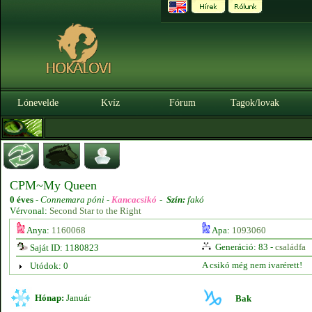
Lónevelde
Kvíz
Fórum
Tagok/lovak
CPM~My Queen
0 éves
-
Connemara póni -
Kancacsikó
-
Szín:
fakó
Vérvonal:
Second Star to the Right
Anya:
1160068
Apa:
1093060
Generáció: 83 -
családfa
Saját ID: 1180823
A csikó még nem ivarérett!
Utódok: 0
Hónap:
Január
Bak