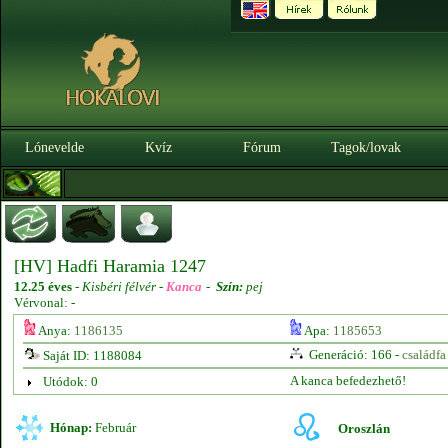
Lónevelde
Kvíz
Fórum
Tagok/lovak
[HV] Hadfi Haramia 1247
12.25 éves
-
Kisbéri félvér -
Kanca
-
Szín:
pej
Vérvonal: -
Anya:
1186135
Apa:
1185653
Generáció: 166 -
családfa
Saját ID: 1188084
A kanca befedezhető!
Utódok: 0
Hónap:
Február
Oroszlán