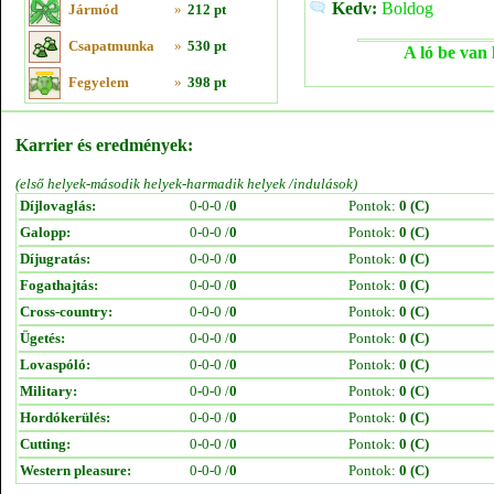
Kedv:
Boldog
Jármód
»
212 pt
Csapatmunka
»
530 pt
A ló be van 
Fegyelem
»
398 pt
Karrier és eredmények:
(első helyek-második helyek-harmadik helyek /indulások)
Díjlovaglás:
0-0-0 /
0
Pontok:
0 (C)
Galopp:
0-0-0 /
0
Pontok:
0 (C)
Díjugratás:
0-0-0 /
0
Pontok:
0 (C)
Fogathajtás:
0-0-0 /
0
Pontok:
0 (C)
Cross-country:
0-0-0 /
0
Pontok:
0 (C)
Ügetés:
0-0-0 /
0
Pontok:
0 (C)
Lovaspóló:
0-0-0 /
0
Pontok:
0 (C)
Military:
0-0-0 /
0
Pontok:
0 (C)
Hordókerülés:
0-0-0 /
0
Pontok:
0 (C)
Cutting:
0-0-0 /
0
Pontok:
0 (C)
Western pleasure:
0-0-0 /
0
Pontok:
0 (C)