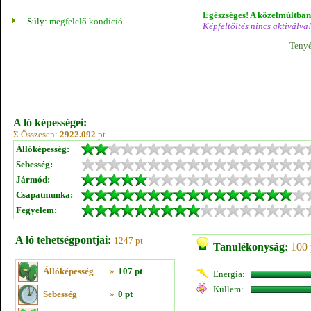
Egészséges! A közelmúltban 
Súly:
megfelelő kondíció
Képfeltöltés nincs aktiválva!
Tenyé
A ló képességei:
Σ Összesen:
2922.092
pt
Állóképesség:
Sebesség:
Jármód:
Csapatmunka:
Fegyelem:
A ló tehetségpontjai:
1247 pt
Tanulékonyság:
100 
Állóképesség
»
107 pt
Energia:
Küllem:
Sebesség
»
0 pt