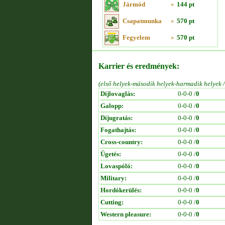
Jármód
»
144 pt
Csapatmunka
»
570 pt
Fegyelem
»
570 pt
Karrier és eredmények:
(első helyek-második helyek-harmadik helyek 
Díjlovaglás:
0-0-0 /
0
Galopp:
0-0-0 /
0
Díjugratás:
0-0-0 /
0
Fogathajtás:
0-0-0 /
0
Cross-country:
0-0-0 /
0
Ügetés:
0-0-0 /
0
Lovaspóló:
0-0-0 /
0
Military:
0-0-0 /
0
Hordókerülés:
0-0-0 /
0
Cutting:
0-0-0 /
0
Western pleasure:
0-0-0 /
0