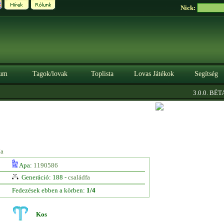
Nick:
um
Tagok/lovak
Toplista
Lovas Játékok
Segítség
|
3.0.0. BÉTA
ía
Apa:
1190586
Generáció: 188 -
családfa
Fedezések ebben a körben:
1/4
Kos