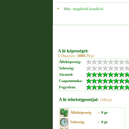
Súly:
megfelelő kondíció
A ló képességei:
Σ Összesen:
5000.73
pt
Állóképesség:
Sebesség:
Jármód:
Csapatmunka:
Fegyelem:
A ló tehetségpontjai:
1284 pt
Állóképesség
»
0 pt
Sebesség
»
0 pt