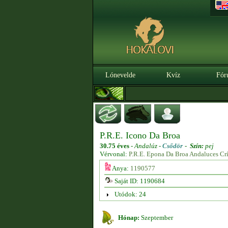
Lónevelde
Kvíz
Fór
P.R.E. Icono Da Broa
30.75 éves
-
Andalúz -
Csődör
-
Szín:
pej
Vérvonal:
P.R.E. Epona Da Broa Andaluces Cr
Anya:
1190577
Saját ID: 1190684
Utódok: 24
Hónap:
Szeptember