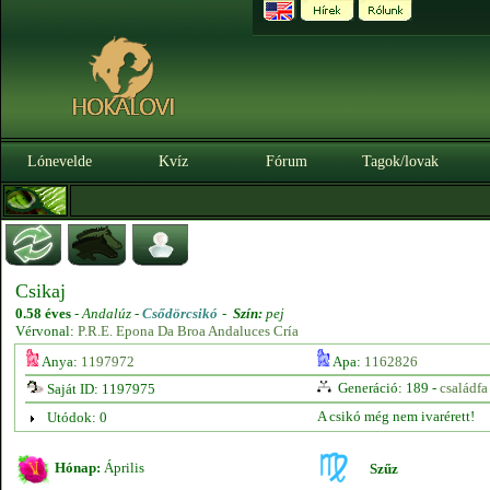
Lónevelde
Kvíz
Fórum
Tagok/lovak
Csikaj
0.58 éves
-
Andalúz -
Csődörcsikó
-
Szín:
pej
Vérvonal:
P.R.E. Epona Da Broa Andaluces Cría
Anya:
1197972
Apa:
1162826
Generáció: 189 -
családfa
Saját ID: 1197975
A csikó még nem ivarérett!
Utódok: 0
Hónap:
Április
Szűz