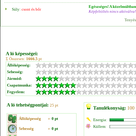
Egészséges! A közelmúltban 
Súly:
csont és bőr
Képfeltöltés nincs aktiválva!
Tenyés
A ló képességei:
Σ Összesen:
1666.5
pt
Állóképesség:
Sebesség:
Jármód:
Csapatmunka:
Fegyelem:
A ló tehetségpontjai:
25 pt
Tanulékonyság:
100 
Állóképesség
»
0 pt
Energia:
Küllem:
Sebesség
»
0 pt