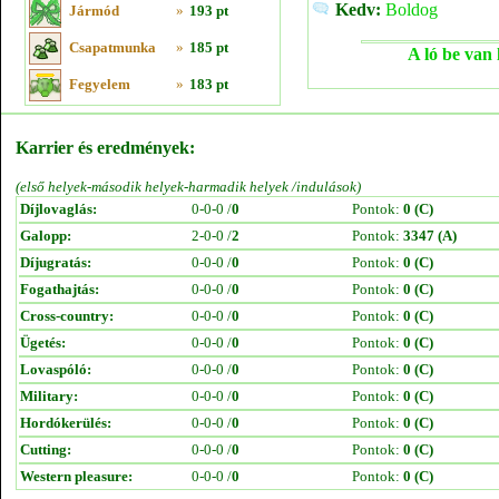
Kedv:
Boldog
Jármód
»
193 pt
Csapatmunka
»
185 pt
A ló be van 
Fegyelem
»
183 pt
Karrier és eredmények:
(első helyek-második helyek-harmadik helyek /indulások)
Díjlovaglás:
0-0-0 /
0
Pontok:
0 (C)
Galopp:
2-0-0 /
2
Pontok:
3347 (A)
Díjugratás:
0-0-0 /
0
Pontok:
0 (C)
Fogathajtás:
0-0-0 /
0
Pontok:
0 (C)
Cross-country:
0-0-0 /
0
Pontok:
0 (C)
Ügetés:
0-0-0 /
0
Pontok:
0 (C)
Lovaspóló:
0-0-0 /
0
Pontok:
0 (C)
Military:
0-0-0 /
0
Pontok:
0 (C)
Hordókerülés:
0-0-0 /
0
Pontok:
0 (C)
Cutting:
0-0-0 /
0
Pontok:
0 (C)
Western pleasure:
0-0-0 /
0
Pontok:
0 (C)