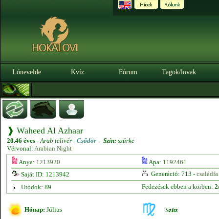
Lónevelde
Kvíz
Fórum
Tagok/lovak
❱ Waheed Al Azhaar
20.46 éves
-
Arab telivér -
Csődör
-
Szín:
szürke
Vérvonal:
Arabian Night
Anya:
1213920
Apa:
1192461
Generáció: 713 -
családfa
Saját ID: 1213942
Fedezések ebben a körben:
2
Utódok: 89
Hónap:
Július
Szűz