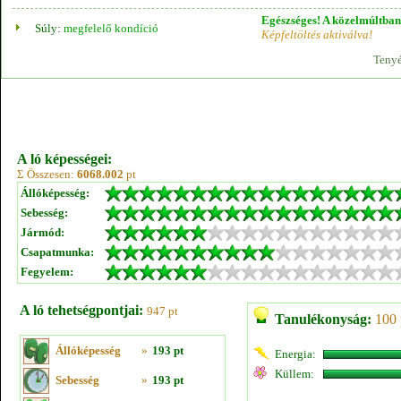
Egészséges! A közelmúltban 
Súly:
megfelelő kondíció
Képfeltöltés aktiválva!
Tenyé
A ló képességei:
Σ Összesen:
6068.002
pt
Állóképesség:
Sebesség:
Jármód:
Csapatmunka:
Fegyelem:
A ló tehetségpontjai:
947 pt
Tanulékonyság:
100 
Állóképesség
»
193 pt
Energia:
Küllem:
Sebesség
»
193 pt