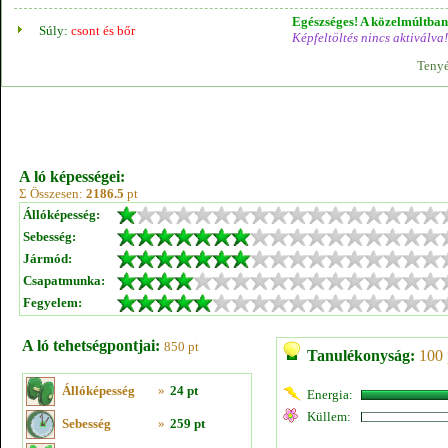
Egészséges! A közelmúltban 
Súly:
csont és bőr
Képfeltöltés nincs aktiválva!
Tenyé
A ló képességei:
Σ Összesen:
2186.5
pt
Állóképesség:
Sebesség:
Jármód:
Csapatmunka:
Fegyelem:
A ló tehetségpontjai:
850 pt
Tanulékonyság:
100 
Állóképesség
»
24 pt
Energia:
Küllem:
Sebesség
»
259 pt