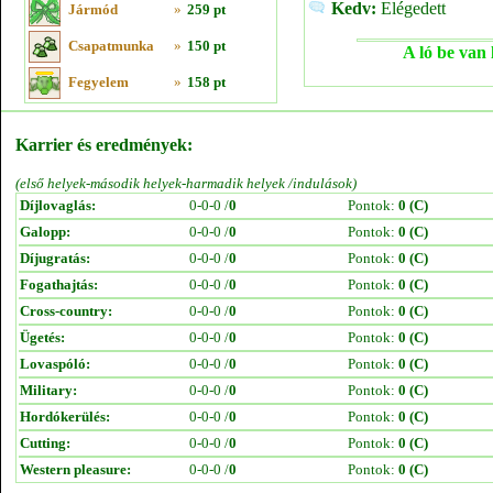
Kedv:
Elégedett
Jármód
»
259 pt
Csapatmunka
»
150 pt
A ló be van 
Fegyelem
»
158 pt
Karrier és eredmények:
(első helyek-második helyek-harmadik helyek /indulások)
Díjlovaglás:
0-0-0 /
0
Pontok:
0 (C)
Galopp:
0-0-0 /
0
Pontok:
0 (C)
Díjugratás:
0-0-0 /
0
Pontok:
0 (C)
Fogathajtás:
0-0-0 /
0
Pontok:
0 (C)
Cross-country:
0-0-0 /
0
Pontok:
0 (C)
Ügetés:
0-0-0 /
0
Pontok:
0 (C)
Lovaspóló:
0-0-0 /
0
Pontok:
0 (C)
Military:
0-0-0 /
0
Pontok:
0 (C)
Hordókerülés:
0-0-0 /
0
Pontok:
0 (C)
Cutting:
0-0-0 /
0
Pontok:
0 (C)
Western pleasure:
0-0-0 /
0
Pontok:
0 (C)