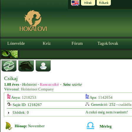
Lónevelde
Kvíz
Fórum
Tagok/lovak
Csikaj
1.08 éves
-
Holsteini -
Kancacsikó
-
Szín:
szürke
Vérvonal:
Holsteiner Company
Anya:
1218253
Apa:
1142654
Generáció: 252 -
családfa
Saját ID: 1218267
A csikó még nem ivarérett!
Utódok: 0
Hónap:
November
Mérleg