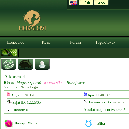
Lónevelde
Kvíz
Fórum
Tagok/lovak
A kanca 4
0 éves
-
Magyar sportló -
Kancacsikó
-
Szín:
fekete
Vérvonal:
Napraforgó
Anya:
1190128
Apa:
1190137
Generáció: 3 -
családfa
Saját ID: 1222365
A csikó még nem ivarérett!
Utódok: 0
Hónap:
Május
Bika