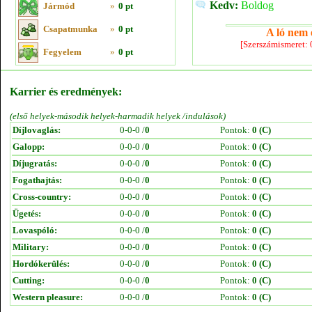
Kedv:
Boldog
Jármód
»
0 pt
Csapatmunka
»
0 pt
A ló nem e
[Szerszámismeret:
Fegyelem
»
0 pt
Karrier és eredmények:
(első helyek-második helyek-harmadik helyek /indulások)
Díjlovaglás:
0-0-0 /
0
Pontok:
0 (C)
Galopp:
0-0-0 /
0
Pontok:
0 (C)
Díjugratás:
0-0-0 /
0
Pontok:
0 (C)
Fogathajtás:
0-0-0 /
0
Pontok:
0 (C)
Cross-country:
0-0-0 /
0
Pontok:
0 (C)
Ügetés:
0-0-0 /
0
Pontok:
0 (C)
Lovaspóló:
0-0-0 /
0
Pontok:
0 (C)
Military:
0-0-0 /
0
Pontok:
0 (C)
Hordókerülés:
0-0-0 /
0
Pontok:
0 (C)
Cutting:
0-0-0 /
0
Pontok:
0 (C)
Western pleasure:
0-0-0 /
0
Pontok:
0 (C)