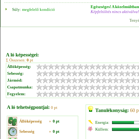
Egészséges! A közelmúltban 
Súly:
megfelelő kondíció
Képfeltöltés nincs aktiválva!
Tenyé
A ló képességei:
Σ Összesen:
0
pt
Állóképesség:
Sebesség:
Jármód:
Csapatmunka:
Fegyelem:
A ló tehetségpontjai:
0 pt
Tanulékonyság:
60 p
Állóképesség
»
0 pt
Energia:
Küllem:
Sebesség
»
0 pt