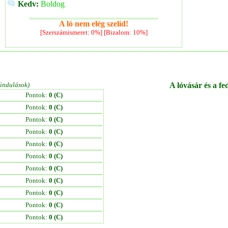
Kedv:
Boldog
A ló nem elég szelíd!
[Szerszámismeret: 0%] [Bizalom: 10%]
/indulások)
A lóvásár és a fe
Pontok:
0 (C)
Pontok:
0 (C)
Pontok:
0 (C)
Pontok:
0 (C)
Pontok:
0 (C)
Pontok:
0 (C)
Pontok:
0 (C)
Pontok:
0 (C)
Pontok:
0 (C)
Pontok:
0 (C)
Pontok:
0 (C)