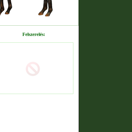
Felszerelés: