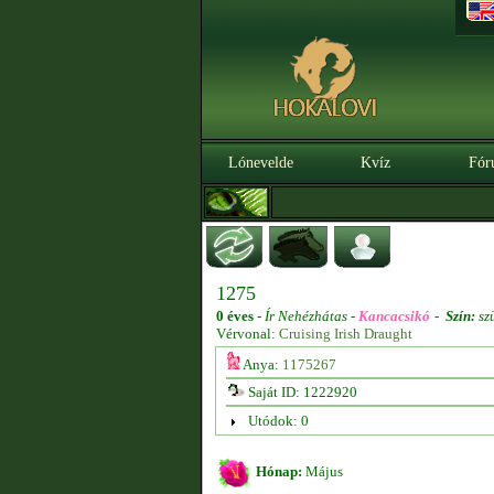
Lónevelde
Kvíz
Fór
1275
0 éves
-
Ír Nehézhátas -
Kancacsikó
-
Szín:
sz
Vérvonal:
Cruising Irish Draught
Anya:
1175267
Saját ID: 1222920
Utódok: 0
Hónap:
Május