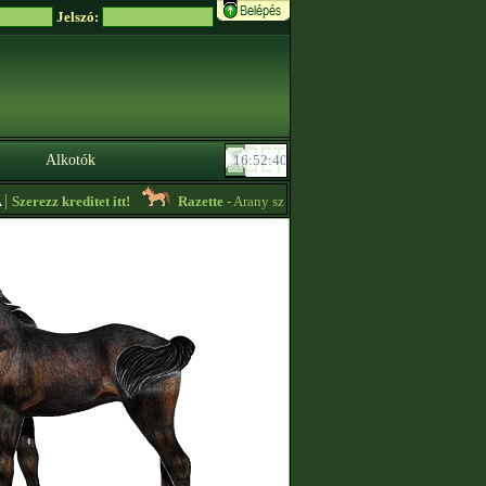
Jelszó:
Alkotók
zerezz kreditet itt!
Razette
- Arany színű import akhal tekét vennék! -
15:1