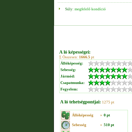
Súly:
megfelelő kondíció
A ló képességei:
Σ Összesen:
1666.5
pt
Állóképesség:
Sebesség:
Jármód:
Csapatmunka:
Fegyelem:
A ló tehetségpontjai:
1275 pt
Állóképesség
»
0 pt
Sebesség
»
510 pt