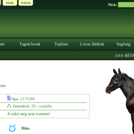
Nick:
um
Tagok/lovak
Toplista
Lovas Játékok
Segítség
|
3.0.0. BÉTA
S
ürke
Apa:
1175289
Generáció: 53 -
családfa
A csikó még nem ivarérett!
Bika