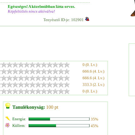
Egészséges! A közelmúltban látta orvos.
Képfeltöltés nincs aktiválva!
Tenyésztő ID-je: 102901
0 (0. Lv.)
666.6 (4. Lv.)
666.6 (4. Lv.)
333.3 (2. Lv.)
0 (0. Lv.)
Tanulékonyság:
100 pt
Energia:
35%
Küllem:
45%