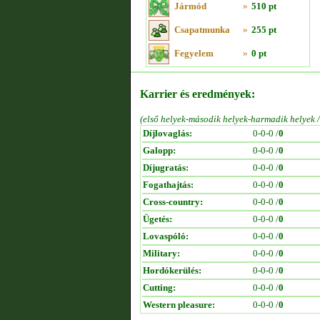
Jármód
»
510 pt
Csapatmunka
»
255 pt
Fegyelem
»
0 pt
Karrier és eredmények:
(első helyek-második helyek-harmadik helyek 
Díjlovaglás:
0-0-0 /
0
Galopp:
0-0-0 /
0
Díjugratás:
0-0-0 /
0
Fogathajtás:
0-0-0 /
0
Cross-country:
0-0-0 /
0
Ügetés:
0-0-0 /
0
Lovaspóló:
0-0-0 /
0
Military:
0-0-0 /
0
Hordókerülés:
0-0-0 /
0
Cutting:
0-0-0 /
0
Western pleasure:
0-0-0 /
0