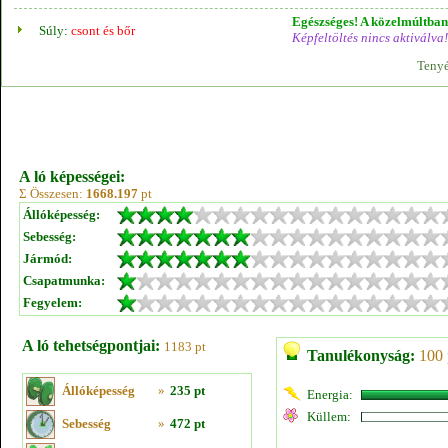
Egészséges! A közelmúltban 
Súly:
csont és bőr
Képfeltöltés nincs aktiválva!
Tenyé
A ló képességei:
Σ Összesen:
1668.197
pt
Állóképesség:
Sebesség:
Jármód:
Csapatmunka:
Fegyelem:
A ló tehetségpontjai:
1183 pt
Tanulékonyság:
100 
Állóképesség
»
235 pt
Energia:
Küllem:
Sebesség
»
472 pt