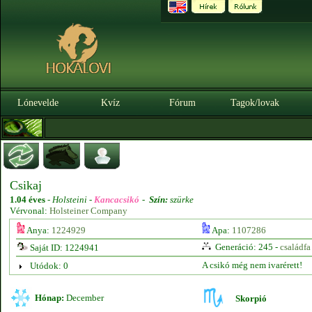
Lónevelde
Kvíz
Fórum
Tagok/lovak
Csikaj
1.04 éves
-
Holsteini -
Kancacsikó
-
Szín:
szürke
Vérvonal:
Holsteiner Company
Anya:
1224929
Apa:
1107286
Generáció: 245 -
családfa
Saját ID: 1224941
A csikó még nem ivarérett!
Utódok: 0
Hónap:
December
Skorpió