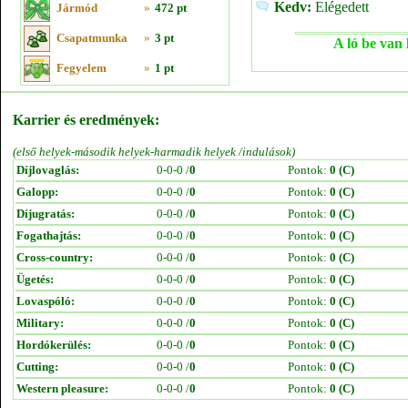
Kedv:
Elégedett
Jármód
»
472 pt
Csapatmunka
»
3 pt
A ló be van 
Fegyelem
»
1 pt
Karrier és eredmények:
(első helyek-második helyek-harmadik helyek /indulások)
Díjlovaglás:
0-0-0 /
0
Pontok:
0 (C)
Galopp:
0-0-0 /
0
Pontok:
0 (C)
Díjugratás:
0-0-0 /
0
Pontok:
0 (C)
Fogathajtás:
0-0-0 /
0
Pontok:
0 (C)
Cross-country:
0-0-0 /
0
Pontok:
0 (C)
Ügetés:
0-0-0 /
0
Pontok:
0 (C)
Lovaspóló:
0-0-0 /
0
Pontok:
0 (C)
Military:
0-0-0 /
0
Pontok:
0 (C)
Hordókerülés:
0-0-0 /
0
Pontok:
0 (C)
Cutting:
0-0-0 /
0
Pontok:
0 (C)
Western pleasure:
0-0-0 /
0
Pontok:
0 (C)