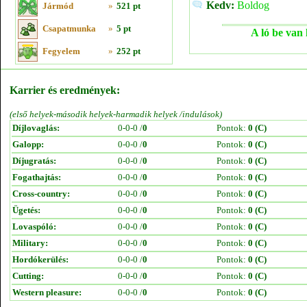
Kedv:
Boldog
Jármód
»
521 pt
Csapatmunka
»
5 pt
A ló be van 
Fegyelem
»
252 pt
Karrier és eredmények:
(első helyek-második helyek-harmadik helyek /indulások)
Díjlovaglás:
0-0-0 /
0
Pontok:
0 (C)
Galopp:
0-0-0 /
0
Pontok:
0 (C)
Díjugratás:
0-0-0 /
0
Pontok:
0 (C)
Fogathajtás:
0-0-0 /
0
Pontok:
0 (C)
Cross-country:
0-0-0 /
0
Pontok:
0 (C)
Ügetés:
0-0-0 /
0
Pontok:
0 (C)
Lovaspóló:
0-0-0 /
0
Pontok:
0 (C)
Military:
0-0-0 /
0
Pontok:
0 (C)
Hordókerülés:
0-0-0 /
0
Pontok:
0 (C)
Cutting:
0-0-0 /
0
Pontok:
0 (C)
Western pleasure:
0-0-0 /
0
Pontok:
0 (C)