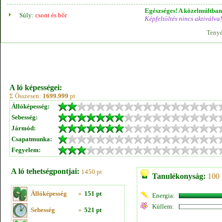
Egészséges! A közelmúltban 
Súly:
csont és bőr
Képfeltöltés nincs aktiválva!
Tenyé
A ló képességei:
Σ Összesen:
1699.999
pt
Állóképesség:
Sebesség:
Jármód:
Csapatmunka:
Fegyelem:
A ló tehetségpontjai:
1450 pt
Tanulékonyság:
100 
Állóképesség
»
151 pt
Energia:
Küllem:
Sebesség
»
521 pt