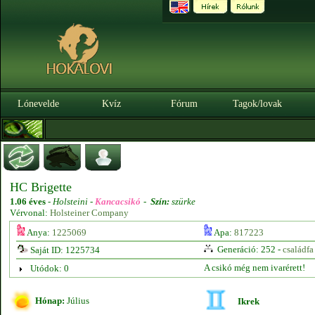
Lónevelde
Kvíz
Fórum
Tagok/lovak
HC Brigette
1.06 éves
-
Holsteini -
Kancacsikó
-
Szín:
szürke
Vérvonal:
Holsteiner Company
Anya:
1225069
Apa:
817223
Generáció: 252 -
családfa
Saját ID: 1225734
A csikó még nem ivarérett!
Utódok: 0
Hónap:
Július
Ikrek