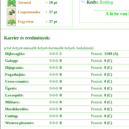
Kedv:
Boldog
Jármód
»
18 pt
Csapatmunka
»
37 pt
A ló be van 
Fegyelem
»
37 pt
Karrier és eredmények:
(első helyek-második helyek-harmadik helyek /indulások)
Díjlovaglás:
0-0-0 /
1
Pontok:
3109 (A)
Galopp:
0-0-0 /
0
Pontok:
0 (C)
Díjugratás:
0-0-0 /
0
Pontok:
0 (C)
Fogathajtás:
0-0-0 /
0
Pontok:
0 (C)
Cross-country:
0-0-0 /
0
Pontok:
0 (C)
Ügetés:
0-0-0 /
0
Pontok:
0 (C)
Lovaspóló:
0-0-0 /
0
Pontok:
0 (C)
Military:
0-0-0 /
0
Pontok:
0 (C)
Hordókerülés:
0-0-0 /
0
Pontok:
0 (C)
Cutting:
0-0-0 /
0
Pontok:
0 (C)
Western pleasure:
0-0-0 /
0
Pontok:
0 (C)