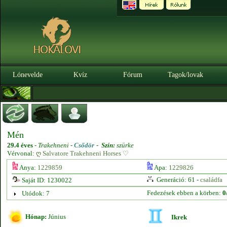
Lónevelde
Kvíz
Fórum
Tagok/lovak
Mén
29.4 éves
-
Trakehneni -
Csődör
-
Szín:
szürke
Vérvonal:
ღ Salvatore Trakehneni Horses ♡
Anya:
1229859
Apa:
1229826
Generáció: 61 -
családfa
Saját ID: 1230022
Fedezések ebben a körben:
0
Utódok: 7
Hónap:
Június
Ikrek