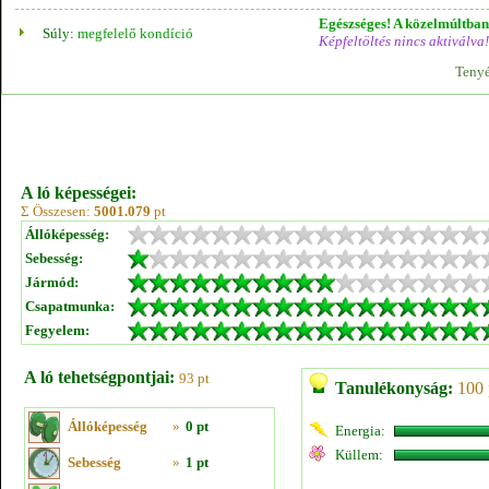
Egészséges! A közelmúltban 
Súly:
megfelelő kondíció
Képfeltöltés nincs aktiválva!
Tenyé
A ló képességei:
Σ Összesen:
5001.079
pt
Állóképesség:
Sebesség:
Jármód:
Csapatmunka:
Fegyelem:
A ló tehetségpontjai:
93 pt
Tanulékonyság:
100 
Állóképesség
»
0 pt
Energia:
Küllem:
Sebesség
»
1 pt