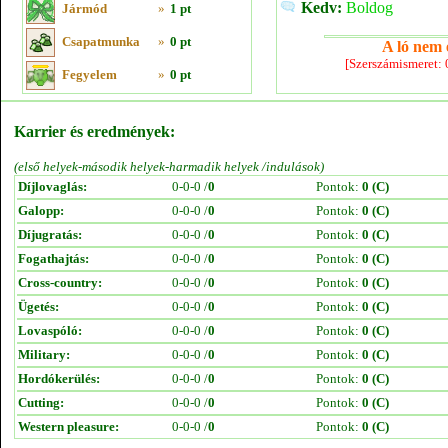
Kedv:
Boldog
Jármód
»
1 pt
Csapatmunka
»
0 pt
A ló nem e
[Szerszámismeret:
Fegyelem
»
0 pt
Karrier és eredmények:
(első helyek-második helyek-harmadik helyek /indulások)
Díjlovaglás:
0-0-0 /
0
Pontok:
0 (C)
Galopp:
0-0-0 /
0
Pontok:
0 (C)
Díjugratás:
0-0-0 /
0
Pontok:
0 (C)
Fogathajtás:
0-0-0 /
0
Pontok:
0 (C)
Cross-country:
0-0-0 /
0
Pontok:
0 (C)
Ügetés:
0-0-0 /
0
Pontok:
0 (C)
Lovaspóló:
0-0-0 /
0
Pontok:
0 (C)
Military:
0-0-0 /
0
Pontok:
0 (C)
Hordókerülés:
0-0-0 /
0
Pontok:
0 (C)
Cutting:
0-0-0 /
0
Pontok:
0 (C)
Western pleasure:
0-0-0 /
0
Pontok:
0 (C)