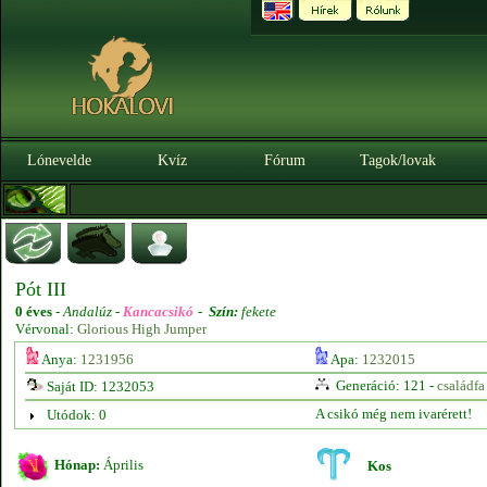
Lónevelde
Kvíz
Fórum
Tagok/lovak
Pót III
0 éves
-
Andalúz -
Kancacsikó
-
Szín:
fekete
Vérvonal:
Glorious High Jumper
Anya:
1231956
Apa:
1232015
Generáció: 121 -
családfa
Saját ID: 1232053
A csikó még nem ivarérett!
Utódok: 0
Hónap:
Április
Kos