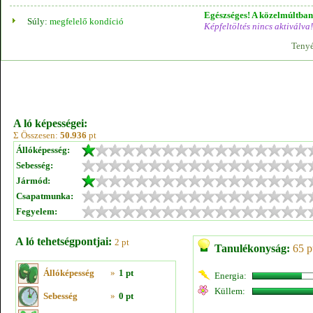
Egészséges! A közelmúltban 
Súly:
megfelelő kondíció
Képfeltöltés nincs aktiválva!
Tenyé
A ló képességei:
Σ Összesen:
50.936
pt
Állóképesség:
Sebesség:
Jármód:
Csapatmunka:
Fegyelem:
A ló tehetségpontjai:
2 pt
Tanulékonyság:
65 p
Állóképesség
»
1 pt
Energia:
Küllem:
Sebesség
»
0 pt