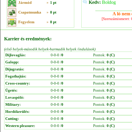
Kedv:
Boldog
Jármód
»
1 pt
Csapatmunka
»
0 pt
A ló nem e
[Szerszámismeret:
Fegyelem
»
0 pt
Karrier és eredmények:
(első helyek-második helyek-harmadik helyek /indulások)
Díjlovaglás:
0-0-0 /
0
Pontok:
0 (C)
Galopp:
0-0-0 /
0
Pontok:
0 (C)
Díjugratás:
0-0-0 /
0
Pontok:
0 (C)
Fogathajtás:
0-0-0 /
0
Pontok:
0 (C)
Cross-country:
0-0-0 /
0
Pontok:
0 (C)
Ügetés:
0-0-0 /
0
Pontok:
0 (C)
Lovaspóló:
0-0-0 /
0
Pontok:
0 (C)
Military:
0-0-0 /
0
Pontok:
0 (C)
Hordókerülés:
0-0-0 /
0
Pontok:
0 (C)
Cutting:
0-0-0 /
0
Pontok:
0 (C)
Western pleasure:
0-0-0 /
0
Pontok:
0 (C)