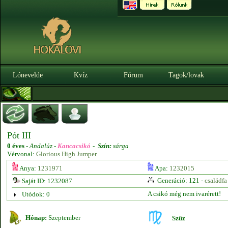
Lónevelde
Kvíz
Fórum
Tagok/lovak
Pót III
0 éves
-
Andalúz -
Kancacsikó
-
Szín:
sárga
Vérvonal:
Glorious High Jumper
Anya:
1231971
Apa:
1232015
Generáció: 121 -
családfa
Saját ID: 1232087
A csikó még nem ivarérett!
Utódok: 0
Hónap:
Szeptember
Szűz