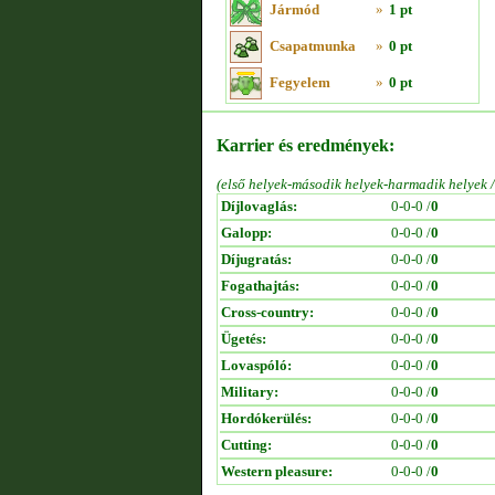
Jármód
»
1 pt
Csapatmunka
»
0 pt
Fegyelem
»
0 pt
Karrier és eredmények:
(első helyek-második helyek-harmadik helyek 
Díjlovaglás:
0-0-0 /
0
Galopp:
0-0-0 /
0
Díjugratás:
0-0-0 /
0
Fogathajtás:
0-0-0 /
0
Cross-country:
0-0-0 /
0
Ügetés:
0-0-0 /
0
Lovaspóló:
0-0-0 /
0
Military:
0-0-0 /
0
Hordókerülés:
0-0-0 /
0
Cutting:
0-0-0 /
0
Western pleasure:
0-0-0 /
0