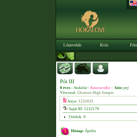
Lónevelde
Kvíz
Fór
Pót III
0 éves
-
Andalúz -
Kancacsikó
-
Szín:
pej
Vérvonal:
Glorious High Jumper
Anya:
1232035
Saját ID: 1232179
Utódok: 0
Hónap:
Április