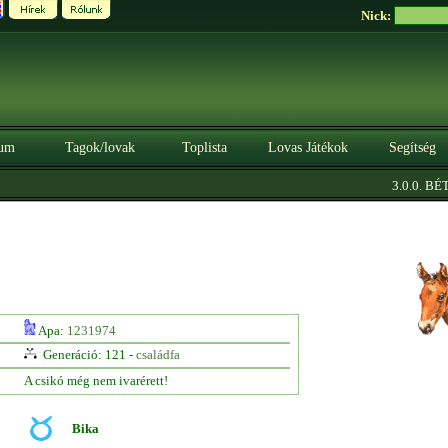
Nick:
um
Tagok/lovak
Toplista
Lovas Játékok
Segítség
3.0.0. BÉTA
Apa:
1231974
Generáció: 121 -
családfa
A csikó még nem ivarérett!
Bika