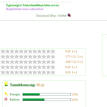
Egészséges! A közelmúltban látta orvos.
Képfeltöltés nincs aktiválva!
Tenyésztő ID-je: 41666
0 (0. Lv.)
173.1 (1. Lv.)
249.7 (2. Lv.)
0 (0. Lv.)
0 (0. Lv.)
Tanulékonyság:
90 pt
Energia:
35%
Küllem:
45%