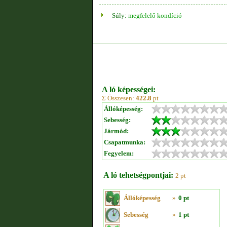
Súly:
megfelelő kondíció
A ló képességei:
Σ Összesen:
422.8
pt
Állóképesség:
Sebesség:
Jármód:
Csapatmunka:
Fegyelem:
A ló tehetségpontjai:
2 pt
Állóképesség
»
0 pt
Sebesség
»
1 pt