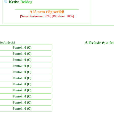
Kedv:
Boldog
A ló nem elég szelíd!
[Szerszámismeret: 0%] [Bizalom: 10%]
/indulások)
A lóvásár és a fe
Pontok:
0 (C)
Pontok:
0 (C)
Pontok:
0 (C)
Pontok:
0 (C)
Pontok:
0 (C)
Pontok:
0 (C)
Pontok:
0 (C)
Pontok:
0 (C)
Pontok:
0 (C)
Pontok:
0 (C)
Pontok:
0 (C)