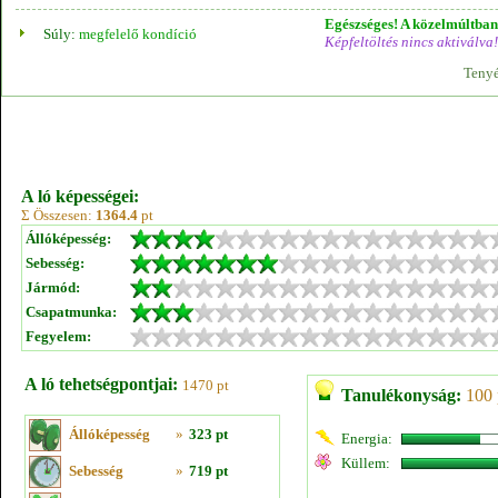
Egészséges! A közelmúltban 
Súly:
megfelelő kondíció
Képfeltöltés nincs aktiválva!
Tenyé
A ló képességei:
Σ Összesen:
1364.4
pt
Állóképesség:
Sebesség:
Jármód:
Csapatmunka:
Fegyelem:
A ló tehetségpontjai:
1470 pt
Tanulékonyság:
100 
Állóképesség
»
323 pt
Energia:
Küllem:
Sebesség
»
719 pt