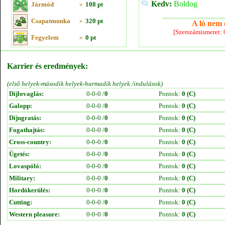
Kedv:
Boldog
Jármód
»
108 pt
Csapatmunka
»
320 pt
A ló nem e
[Szerszámismeret:
Fegyelem
»
0 pt
Karrier és eredmények:
(első helyek-második helyek-harmadik helyek /indulások)
Díjlovaglás:
0-0-0 /
0
Pontok:
0 (C)
Galopp:
0-0-0 /
0
Pontok:
0 (C)
Díjugratás:
0-0-0 /
0
Pontok:
0 (C)
Fogathajtás:
0-0-0 /
0
Pontok:
0 (C)
Cross-country:
0-0-0 /
0
Pontok:
0 (C)
Ügetés:
0-0-0 /
0
Pontok:
0 (C)
Lovaspóló:
0-0-0 /
0
Pontok:
0 (C)
Military:
0-0-0 /
0
Pontok:
0 (C)
Hordókerülés:
0-0-0 /
0
Pontok:
0 (C)
Cutting:
0-0-0 /
0
Pontok:
0 (C)
Western pleasure:
0-0-0 /
0
Pontok:
0 (C)