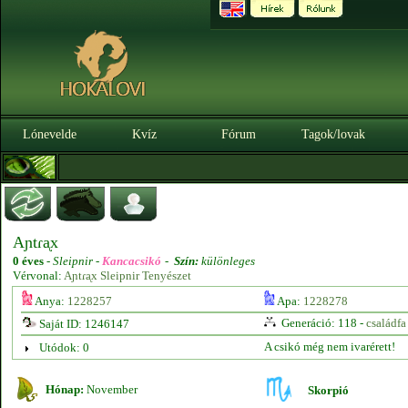
Lónevelde
Kvíz
Fórum
Tagok/lovak
Aɲtɾᶏx
0 éves
-
Sleipnir -
Kancacsikó
-
Szín:
különleges
Vérvonal:
Aɲtɾᶏx Sleipnir Tenyészet
Anya:
1228257
Apa:
1228278
Generáció: 118 -
családfa
Saját ID: 1246147
A csikó még nem ivarérett!
Utódok: 0
Hónap:
November
Skorpió