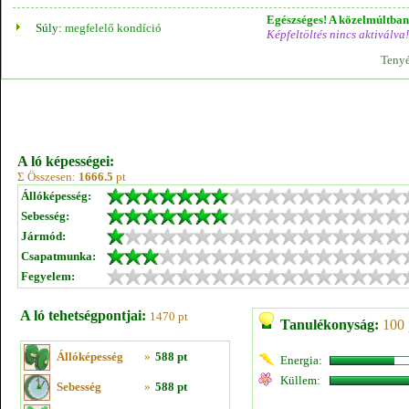
Egészséges! A közelmúltban 
Súly:
megfelelő kondíció
Képfeltöltés nincs aktiválva!
Tenyé
A ló képességei:
Σ Összesen:
1666.5
pt
Állóképesség:
Sebesség:
Jármód:
Csapatmunka:
Fegyelem:
A ló tehetségpontjai:
1470 pt
Tanulékonyság:
100 
Állóképesség
»
588 pt
Energia:
Küllem:
Sebesség
»
588 pt