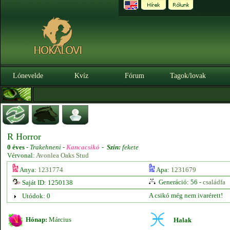
Lónevelde
Kvíz
Fórum
Tagok/lovak
R Horror
0 éves
-
Trakehneni -
Kancacsikó
-
Szín:
fekete
Vérvonal:
Avonlea Oaks Stud
Anya:
1231774
Apa:
1231679
Generáció: 56 -
családfa
Saját ID: 1250138
A csikó még nem ivarérett!
Utódok: 0
Hónap:
Március
Halak