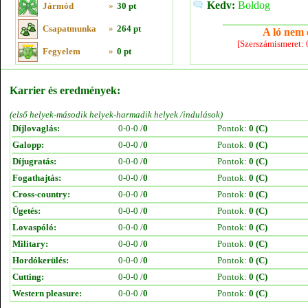
Kedv:
Boldog
Jármód
»
30 pt
Csapatmunka
»
264 pt
A ló nem e
[Szerszámismeret:
Fegyelem
»
0 pt
Karrier és eredmények:
(első helyek-második helyek-harmadik helyek /indulások)
Díjlovaglás:
0-0-0 /
0
Pontok:
0 (C)
Galopp:
0-0-0 /
0
Pontok:
0 (C)
Díjugratás:
0-0-0 /
0
Pontok:
0 (C)
Fogathajtás:
0-0-0 /
0
Pontok:
0 (C)
Cross-country:
0-0-0 /
0
Pontok:
0 (C)
Ügetés:
0-0-0 /
0
Pontok:
0 (C)
Lovaspóló:
0-0-0 /
0
Pontok:
0 (C)
Military:
0-0-0 /
0
Pontok:
0 (C)
Hordókerülés:
0-0-0 /
0
Pontok:
0 (C)
Cutting:
0-0-0 /
0
Pontok:
0 (C)
Western pleasure:
0-0-0 /
0
Pontok:
0 (C)