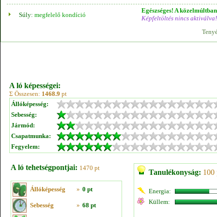
Egészséges! A közelmúltban 
Súly:
megfelelő kondíció
Képfeltöltés nincs aktiválva!
Tenyé
A ló képességei:
Σ Összesen:
1468.9
pt
Állóképesség:
Sebesség:
Jármód:
Csapatmunka:
Fegyelem:
A ló tehetségpontjai:
1470 pt
Tanulékonyság:
100 
Állóképesség
»
0 pt
Energia:
Küllem:
Sebesség
»
68 pt