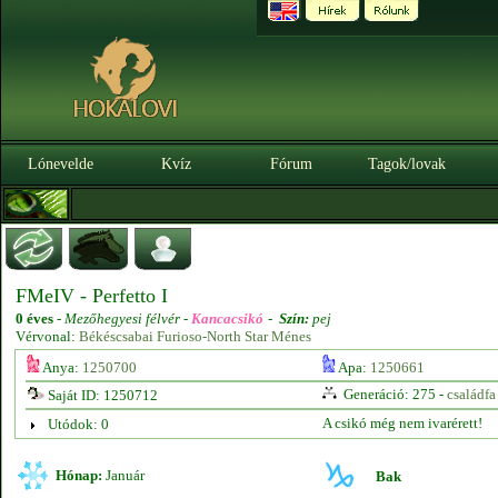
Lónevelde
Kvíz
Fórum
Tagok/lovak
FMeIV - Perfetto I
0 éves
-
Mezőhegyesi félvér -
Kancacsikó
-
Szín:
pej
Vérvonal:
Békéscsabai Furioso-North Star Ménes
Anya:
1250700
Apa:
1250661
Generáció: 275 -
családfa
Saját ID: 1250712
A csikó még nem ivarérett!
Utódok: 0
Hónap:
Január
Bak