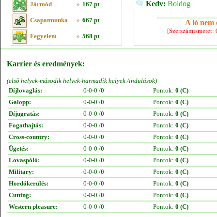
Kedv:
Boldog
Jármód
»
167 pt
Csapatmunka
»
667 pt
A ló nem e
[Szerszámismeret:
Fegyelem
»
568 pt
Karrier és eredmények:
(első helyek-második helyek-harmadik helyek /indulások)
Díjlovaglás:
0-0-0 /
0
Pontok:
0 (C)
Galopp:
0-0-0 /
0
Pontok:
0 (C)
Díjugratás:
0-0-0 /
0
Pontok:
0 (C)
Fogathajtás:
0-0-0 /
0
Pontok:
0 (C)
Cross-country:
0-0-0 /
0
Pontok:
0 (C)
Ügetés:
0-0-0 /
0
Pontok:
0 (C)
Lovaspóló:
0-0-0 /
0
Pontok:
0 (C)
Military:
0-0-0 /
0
Pontok:
0 (C)
Hordókerülés:
0-0-0 /
0
Pontok:
0 (C)
Cutting:
0-0-0 /
0
Pontok:
0 (C)
Western pleasure:
0-0-0 /
0
Pontok:
0 (C)