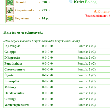
Kedv:
Boldog
Jármód
»
590 pt
Csapatmunka
»
273 pt
A ló nem e
[Szerszámismeret:
Fegyelem
»
14 pt
Karrier és eredmények:
(első helyek-második helyek-harmadik helyek /indulások)
Díjlovaglás:
0-0-0 /
0
Pontok:
0 (C)
Galopp:
0-0-0 /
0
Pontok:
0 (C)
Díjugratás:
0-0-0 /
0
Pontok:
0 (C)
Fogathajtás:
0-0-0 /
0
Pontok:
0 (C)
Cross-country:
0-0-0 /
0
Pontok:
0 (C)
Ügetés:
0-0-0 /
0
Pontok:
0 (C)
Lovaspóló:
0-0-0 /
0
Pontok:
0 (C)
Military:
0-0-0 /
0
Pontok:
0 (C)
Hordókerülés:
0-0-0 /
0
Pontok:
0 (C)
Cutting:
0-0-0 /
0
Pontok:
0 (C)
Western pleasure:
0-0-0 /
0
Pontok:
0 (C)