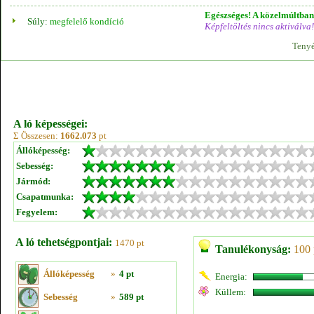
Egészséges! A közelmúltban 
Súly:
megfelelő kondíció
Képfeltöltés nincs aktiválva!
Tenyé
A ló képességei:
Σ Összesen:
1662.073
pt
Állóképesség:
Sebesség:
Jármód:
Csapatmunka:
Fegyelem:
A ló tehetségpontjai:
1470 pt
Tanulékonyság:
100 
Állóképesség
»
4 pt
Energia:
Küllem:
Sebesség
»
589 pt