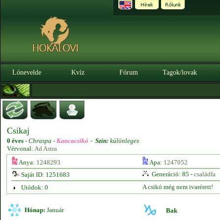
Lónevelde
Kvíz
Fórum
Tagok/lovak
Csikaj
0 éves
-
Chraspa -
Kancacsikó
-
Szín:
különleges
Vérvonal:
Ad Astra
Anya:
1248293
Apa:
1247052
Generáció: 85 -
családfa
Saját ID: 1251683
A csikó még nem ivarérett!
Utódok: 0
Hónap:
Január
Bak