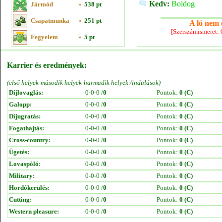
Kedv:
Boldog
Jármód
»
538 pt
Csapatmunka
»
251 pt
A ló nem e
[Szerszámismeret:
Fegyelem
»
5 pt
Karrier és eredmények:
(első helyek-második helyek-harmadik helyek /indulások)
Díjlovaglás:
0-0-0 /
0
Pontok:
0 (C)
Galopp:
0-0-0 /
0
Pontok:
0 (C)
Díjugratás:
0-0-0 /
0
Pontok:
0 (C)
Fogathajtás:
0-0-0 /
0
Pontok:
0 (C)
Cross-country:
0-0-0 /
0
Pontok:
0 (C)
Ügetés:
0-0-0 /
0
Pontok:
0 (C)
Lovaspóló:
0-0-0 /
0
Pontok:
0 (C)
Military:
0-0-0 /
0
Pontok:
0 (C)
Hordókerülés:
0-0-0 /
0
Pontok:
0 (C)
Cutting:
0-0-0 /
0
Pontok:
0 (C)
Western pleasure:
0-0-0 /
0
Pontok:
0 (C)