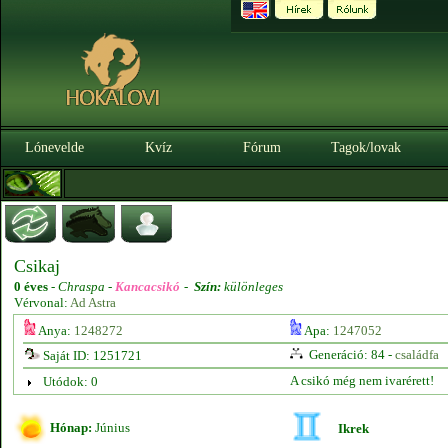
Lónevelde
Kvíz
Fórum
Tagok/lovak
Csikaj
0 éves
-
Chraspa -
Kancacsikó
-
Szín:
különleges
Vérvonal:
Ad Astra
Anya:
1248272
Apa:
1247052
Generáció: 84 -
családfa
Saját ID: 1251721
A csikó még nem ivarérett!
Utódok: 0
Hónap:
Június
Ikrek