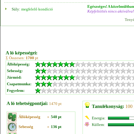
Egészséges! A közelmúltban 
Súly:
megfelelő kondíció
Képfeltöltés nincs aktiválva!
Tenyé
A ló képességei:
Σ Összesen:
1700
pt
Állóképesség:
Sebesség:
Jármód:
Csapatmunka:
Fegyelem:
A ló tehetségpontjai:
1470 pt
Tanulékonyság:
100 
Állóképesség
»
540 pt
Energia:
Küllem:
Sebesség
»
136 pt