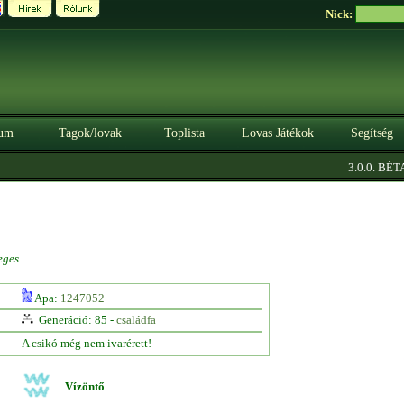
Nick:
um
Tagok/lovak
Toplista
Lovas Játékok
Segítség
|
3.0.0. BÉTA
eges
Apa:
1247052
Generáció: 85 -
családfa
A csikó még nem ivarérett!
Vízöntő