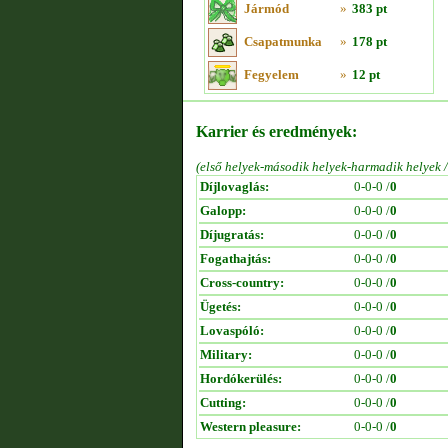
Jármód
»
383 pt
Csapatmunka
»
178 pt
Fegyelem
»
12 pt
Karrier és eredmények:
(első helyek-második helyek-harmadik helyek 
Díjlovaglás:
0-0-0 /
0
Galopp:
0-0-0 /
0
Díjugratás:
0-0-0 /
0
Fogathajtás:
0-0-0 /
0
Cross-country:
0-0-0 /
0
Ügetés:
0-0-0 /
0
Lovaspóló:
0-0-0 /
0
Military:
0-0-0 /
0
Hordókerülés:
0-0-0 /
0
Cutting:
0-0-0 /
0
Western pleasure:
0-0-0 /
0