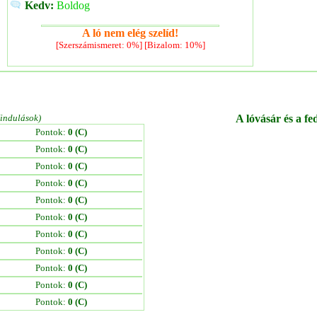
Kedv:
Boldog
A ló nem elég szelíd!
[Szerszámismeret: 0%] [Bizalom: 10%]
/indulások)
A lóvásár és a fe
Pontok:
0 (C)
Pontok:
0 (C)
Pontok:
0 (C)
Pontok:
0 (C)
Pontok:
0 (C)
Pontok:
0 (C)
Pontok:
0 (C)
Pontok:
0 (C)
Pontok:
0 (C)
Pontok:
0 (C)
Pontok:
0 (C)