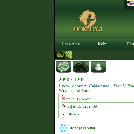
Lónevelde
Kvíz
Fór
2090 / 1202
0 éves
-
Chraspa -
Csődörcsikó
-
Szín:
különl
Vérvonal:
Ad Astra
Anya:
1252457
Saját ID: 1252489
Utódok: 0
Hónap:
Február