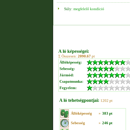
Súly:
megfelelő kondíció
A ló képességei:
Σ Összesen:
2090.67
pt
Állóképesség:
Sebesség:
Jármód:
Csapatmunka:
Fegyelem:
A ló tehetségpontjai:
1202 pt
Állóképesség
»
383 pt
Sebesség
»
246 pt