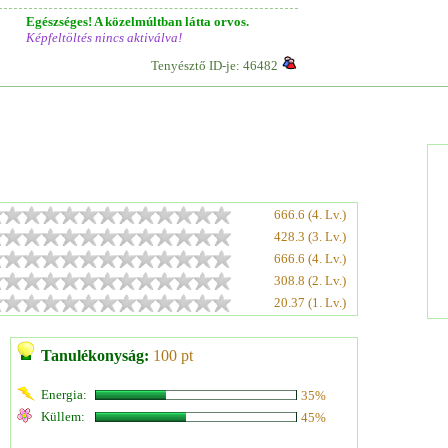
Egészséges! A közelmúltban látta orvos.
Képfeltöltés nincs aktiválva!
Tenyésztő ID-je: 46482
666.6 (4. Lv.)
428.3 (3. Lv.)
666.6 (4. Lv.)
308.8 (2. Lv.)
20.37 (1. Lv.)
Tanulékonyság:
100 pt
Energia:
35%
Küllem:
45%