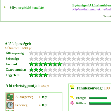
Egészséges! A közelmúltban 
Súly:
megfelelő kondíció
Képfeltöltés nincs aktiválva!
Tenyé
A ló képességei:
Σ Összesen:
1249
pt
Állóképesség:
Sebesség:
Jármód:
Csapatmunka:
Fegyelem:
A ló tehetségpontjai:
484 pt
Tanulékonyság:
100 
Állóképesség
»
0 pt
Energia:
Küllem:
Sebesség
»
0 pt