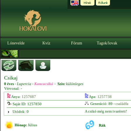
Lónevelde
Kvíz
Fórum
Tagok/lovak
Csikaj
0 éves
-
Lupercia -
Kancacsikó
-
Szín:
különleges
Vérvonal: -
Anya:
1257687
Apa:
1257738
Generáció: 89 -
családfa
Saját ID: 1257850
A csikó még nem ivarérett!
Utódok: 0
Hónap:
Július
Rák