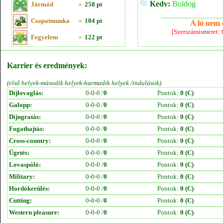
Kedv:
Boldog
Jármód
»
258 pt
Csapatmunka
»
104 pt
A ló nem e
[Szerszámismeret:
Fegyelem
»
122 pt
Karrier és eredmények:
(első helyek-második helyek-harmadik helyek /indulások)
Díjlovaglás:
0-0-0 /
0
Pontok:
0 (C)
Galopp:
0-0-0 /
0
Pontok:
0 (C)
Díjugratás:
0-0-0 /
0
Pontok:
0 (C)
Fogathajtás:
0-0-0 /
0
Pontok:
0 (C)
Cross-country:
0-0-0 /
0
Pontok:
0 (C)
Ügetés:
0-0-0 /
0
Pontok:
0 (C)
Lovaspóló:
0-0-0 /
0
Pontok:
0 (C)
Military:
0-0-0 /
0
Pontok:
0 (C)
Hordókerülés:
0-0-0 /
0
Pontok:
0 (C)
Cutting:
0-0-0 /
0
Pontok:
0 (C)
Western pleasure:
0-0-0 /
0
Pontok:
0 (C)