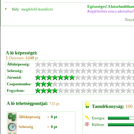
Egészséges! A közelmúltban 
Súly:
megfelelő kondíció
Képfeltöltés nincs aktiválva!
Tenyé
A ló képességei:
Σ Összesen:
1249
pt
Állóképesség:
Sebesség:
Jármód:
Csapatmunka:
Fegyelem:
A ló tehetségpontjai:
735 pt
Tanulékonyság:
100 
Állóképesség
»
0 pt
Energia:
Küllem:
Sebesség
»
0 pt