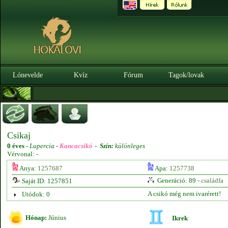
Lónevelde
Kvíz
Fórum
Tagok/lovak
Csikaj
0 éves
-
Lupercia -
Kancacsikó
-
Szín:
különleges
Vérvonal: -
Anya:
1257687
Apa:
1257738
Generáció: 89 -
családfa
Saját ID: 1257851
A csikó még nem ivarérett!
Utódok: 0
Hónap:
Június
Ikrek