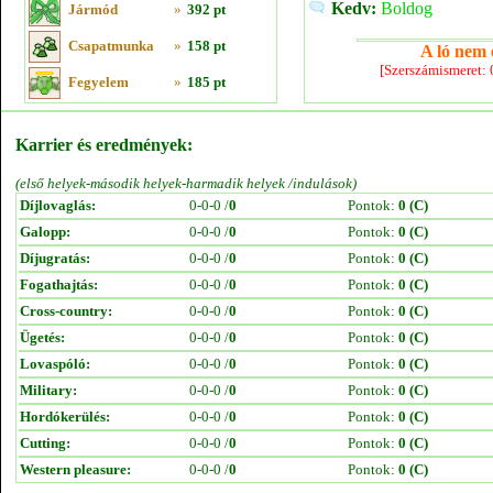
Kedv:
Boldog
Jármód
»
392 pt
Csapatmunka
»
158 pt
A ló nem e
[Szerszámismeret:
Fegyelem
»
185 pt
Karrier és eredmények:
(első helyek-második helyek-harmadik helyek /indulások)
Díjlovaglás:
0-0-0 /
0
Pontok:
0 (C)
Galopp:
0-0-0 /
0
Pontok:
0 (C)
Díjugratás:
0-0-0 /
0
Pontok:
0 (C)
Fogathajtás:
0-0-0 /
0
Pontok:
0 (C)
Cross-country:
0-0-0 /
0
Pontok:
0 (C)
Ügetés:
0-0-0 /
0
Pontok:
0 (C)
Lovaspóló:
0-0-0 /
0
Pontok:
0 (C)
Military:
0-0-0 /
0
Pontok:
0 (C)
Hordókerülés:
0-0-0 /
0
Pontok:
0 (C)
Cutting:
0-0-0 /
0
Pontok:
0 (C)
Western pleasure:
0-0-0 /
0
Pontok:
0 (C)