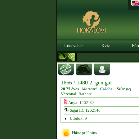
Lónevelde
Kvíz
Fór
1666 / 1480 2. gen gal
28.75 éves
-
Marwari -
Csődör
-
Szín:
pej
Vérvonal:
Rathore
Anya:
1262108
Saját ID: 1262146
Utódok: 9
Hónap:
Június