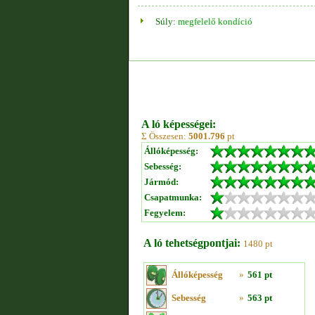
Súly:
megfelelő kondíció
A ló képességei:
Σ Összesen:
5001.796
pt
Állóképesség:
Sebesség:
Jármód:
Csapatmunka:
Fegyelem:
A ló tehetségpontjai:
1480 pt
Állóképesség
»
561 pt
Sebesség
»
563 pt