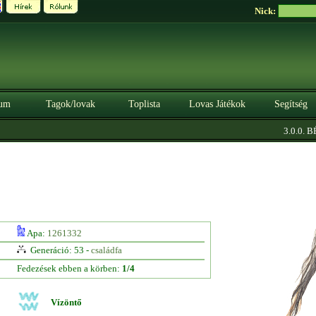
Nick:
um
Tagok/lovak
Toplista
Lovas Játékok
Segítség
3.0.0. BÉT
Apa:
1261332
Generáció: 53 -
családfa
Fedezések ebben a körben:
1/4
Vízöntő