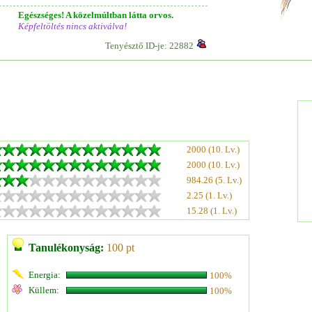
Egészséges! A közelmúltban látta orvos.
Képfeltöltés nincs aktiválva!
Tenyésztő ID-je: 22882
2000 (10. Lv.)
2000 (10. Lv.)
984.26 (5. Lv.)
2.25 (1. Lv.)
15.28 (1. Lv.)
Tanulékonyság:
100 pt
Energia:
100%
Küllem:
100%