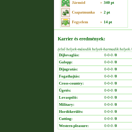
Jármód
»
340 pt
Csapatmunka
»
2 pt
Fegyelem
»
14 pt
Karrier és eredmények:
(első helyek-második helyek-harmadik helyek 
Díjlovaglás:
0-0-0 /
0
Galopp:
0-0-0 /
0
Díjugratás:
0-0-0 /
0
Fogathajtás:
0-0-0 /
0
Cross-country:
0-0-0 /
0
Ügetés:
0-0-0 /
0
Lovaspóló:
0-0-0 /
0
Military:
0-0-0 /
0
Hordókerülés:
0-0-0 /
0
Cutting:
0-0-0 /
0
Western pleasure:
0-0-0 /
0