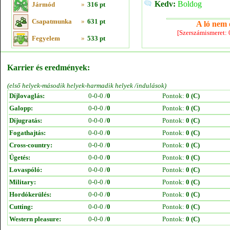
Kedv:
Boldog
Jármód
»
316 pt
Csapatmunka
»
631 pt
A ló nem e
[Szerszámismeret:
Fegyelem
»
533 pt
Karrier és eredmények:
(első helyek-második helyek-harmadik helyek /indulások)
Díjlovaglás:
0-0-0 /
0
Pontok:
0 (C)
Galopp:
0-0-0 /
0
Pontok:
0 (C)
Díjugratás:
0-0-0 /
0
Pontok:
0 (C)
Fogathajtás:
0-0-0 /
0
Pontok:
0 (C)
Cross-country:
0-0-0 /
0
Pontok:
0 (C)
Ügetés:
0-0-0 /
0
Pontok:
0 (C)
Lovaspóló:
0-0-0 /
0
Pontok:
0 (C)
Military:
0-0-0 /
0
Pontok:
0 (C)
Hordókerülés:
0-0-0 /
0
Pontok:
0 (C)
Cutting:
0-0-0 /
0
Pontok:
0 (C)
Western pleasure:
0-0-0 /
0
Pontok:
0 (C)