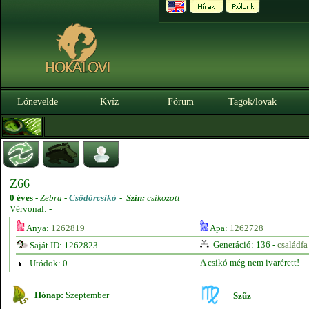
Lónevelde
Kvíz
Fórum
Tagok/lovak
Z66
0 éves
-
Zebra -
Csődörcsikó
-
Szín:
csíkozott
Vérvonal: -
Anya:
1262819
Apa:
1262728
Generáció: 136 -
családfa
Saját ID: 1262823
A csikó még nem ivarérett!
Utódok: 0
Hónap:
Szeptember
Szűz