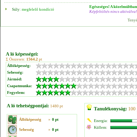
Egészséges! A közelmúltban 
Súly:
megfelelő kondíció
Képfeltöltés nincs aktiválva!
Tenyé
A ló képességei:
Σ Összesen:
1564.2
pt
Állóképesség:
Sebesség:
Jármód:
Csapatmunka:
Fegyelem:
A ló tehetségpontjai:
1480 pt
Tanulékonyság:
100 
Állóképesség
»
0 pt
Energia:
Küllem:
Sebesség
»
0 pt