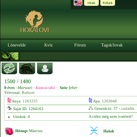
Lónevelde
Kvíz
Fórum
Tagok/lovak
1500 / 1480
0 éves
-
Marwari -
Kancacsikó
-
Szín:
fehér
Vérvonal:
Rathore
Anya:
1263355
Apa:
1263048
Generáció: 57 -
családfa
Saját ID: 1264163
A csikó még nem ivarérett!
Utódok: 0
Hónap:
Március
Halak