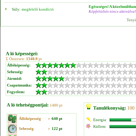
Egészséges! A közelmúltban 
Súly:
megfelelő kondíció
Képfeltöltés nincs aktiválva!
Tenyé
A ló képességei:
Σ Összesen:
1540.9
pt
Állóképesség:
Sebesség:
Jármód:
Csapatmunka:
Fegyelem:
A ló tehetségpontjai:
1480 pt
Tanulékonyság:
100 
Állóképesség
»
640 pt
Energia:
Küllem:
Sebesség
»
122 pt