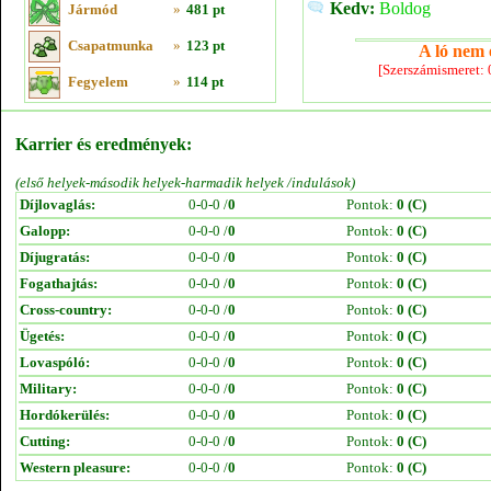
Kedv:
Boldog
Jármód
»
481 pt
Csapatmunka
»
123 pt
A ló nem e
[Szerszámismeret:
Fegyelem
»
114 pt
Karrier és eredmények:
(első helyek-második helyek-harmadik helyek /indulások)
Díjlovaglás:
0-0-0 /
0
Pontok:
0 (C)
Galopp:
0-0-0 /
0
Pontok:
0 (C)
Díjugratás:
0-0-0 /
0
Pontok:
0 (C)
Fogathajtás:
0-0-0 /
0
Pontok:
0 (C)
Cross-country:
0-0-0 /
0
Pontok:
0 (C)
Ügetés:
0-0-0 /
0
Pontok:
0 (C)
Lovaspóló:
0-0-0 /
0
Pontok:
0 (C)
Military:
0-0-0 /
0
Pontok:
0 (C)
Hordókerülés:
0-0-0 /
0
Pontok:
0 (C)
Cutting:
0-0-0 /
0
Pontok:
0 (C)
Western pleasure:
0-0-0 /
0
Pontok:
0 (C)