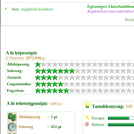
Egészséges! A közelmúltban 
Súly:
megfelelő kondíció
Képfeltöltés nincs aktiválva!
Tenyé
A ló képességei:
Σ Összesen:
2073.916
pt
Állóképesség:
Sebesség:
Jármód:
Csapatmunka:
Fegyelem:
A ló tehetségpontjai:
1480 pt
Tanulékonyság:
100 
Állóképesség
»
1 pt
Energia:
Küllem:
Sebesség
»
452 pt