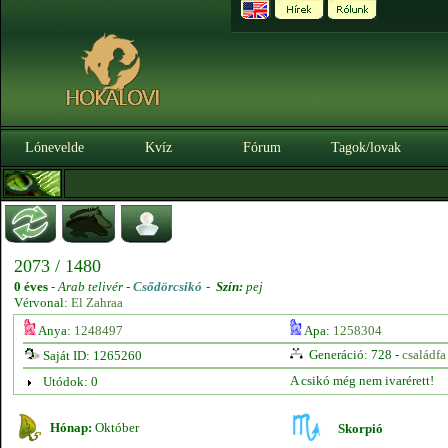
Lónevelde
Kvíz
Fórum
Tagok/lovak
2073 / 1480
0 éves
-
Arab telivér -
Csődörcsikó
-
Szín:
pej
Vérvonal:
El Zahraa
Anya:
1248497
Apa:
1258304
Generáció: 728 -
családfa
Saját ID: 1265260
A csikó még nem ivarérett!
Utódok: 0
Hónap:
Október
Skorpió