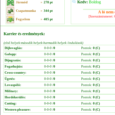
Kedv:
Boldog
Jármód
»
278 pt
Csapatmunka
»
344 pt
A ló nem e
[Szerszámismeret:
Fegyelem
»
405 pt
Karrier és eredmények:
(első helyek-második helyek-harmadik helyek /indulások)
Díjlovaglás:
0-0-0 /
0
Pontok:
0 (C)
Galopp:
0-0-0 /
0
Pontok:
0 (C)
Díjugratás:
0-0-0 /
0
Pontok:
0 (C)
Fogathajtás:
0-0-0 /
0
Pontok:
0 (C)
Cross-country:
0-0-0 /
0
Pontok:
0 (C)
Ügetés:
0-0-0 /
0
Pontok:
0 (C)
Lovaspóló:
0-0-0 /
0
Pontok:
0 (C)
Military:
0-0-0 /
0
Pontok:
0 (C)
Hordókerülés:
0-0-0 /
0
Pontok:
0 (C)
Cutting:
0-0-0 /
0
Pontok:
0 (C)
Western pleasure:
0-0-0 /
0
Pontok:
0 (C)