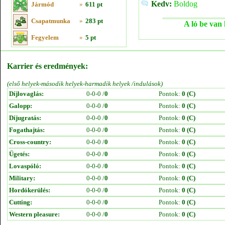
Kedv:
Boldog
Jármód
»
611 pt
Csapatmunka
»
283 pt
A ló be van 
Fegyelem
»
5 pt
Karrier és eredmények:
(első helyek-második helyek-harmadik helyek /indulások)
Díjlovaglás:
0-0-0 /
0
Pontok:
0 (C)
Galopp:
0-0-0 /
0
Pontok:
0 (C)
Díjugratás:
0-0-0 /
0
Pontok:
0 (C)
Fogathajtás:
0-0-0 /
0
Pontok:
0 (C)
Cross-country:
0-0-0 /
0
Pontok:
0 (C)
Ügetés:
0-0-0 /
0
Pontok:
0 (C)
Lovaspóló:
0-0-0 /
0
Pontok:
0 (C)
Military:
0-0-0 /
0
Pontok:
0 (C)
Hordókerülés:
0-0-0 /
0
Pontok:
0 (C)
Cutting:
0-0-0 /
0
Pontok:
0 (C)
Western pleasure:
0-0-0 /
0
Pontok:
0 (C)