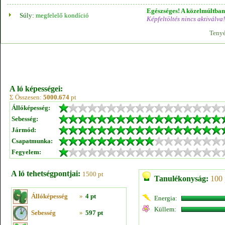
Egészséges! A közelmúltban 
Súly:
megfelelő kondíció
Képfeltöltés nincs aktiválva!
Tenyé
A ló képességei:
Σ Összesen:
5000.674
pt
Állóképesség:
Sebesség:
Jármód:
Csapatmunka:
Fegyelem:
A ló tehetségpontjai:
1500 pt
Tanulékonyság:
100 
Állóképesség
»
4 pt
Energia:
Küllem:
Sebesség
»
597 pt