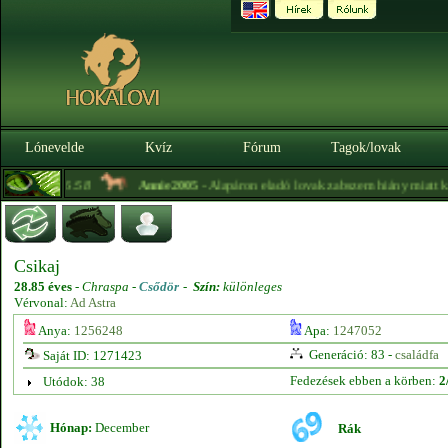
Lónevelde
Kvíz
Fórum
Tagok/lovak
vásár! -
16:58
Annie2005
- Alapáron eladó lovak zabszem hiány miatt kül
Csikaj
28.85 éves
-
Chraspa -
Csődör
-
Szín:
különleges
Vérvonal:
Ad Astra
Anya:
1256248
Apa:
1247052
Generáció: 83 -
családfa
Saját ID: 1271423
Fedezések ebben a körben:
2
Utódok: 38
Hónap:
December
Rák