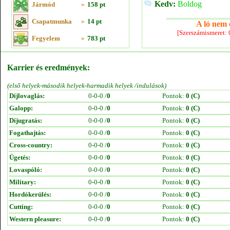
Kedv:
Boldog
Jármód
»
158 pt
Csapatmunka
»
14 pt
A ló nem e
[Szerszámismeret:
Fegyelem
»
783 pt
Karrier és eredmények:
(első helyek-második helyek-harmadik helyek /indulások)
Díjlovaglás:
0-0-0 /
0
Pontok:
0 (C)
Galopp:
0-0-0 /
0
Pontok:
0 (C)
Díjugratás:
0-0-0 /
0
Pontok:
0 (C)
Fogathajtás:
0-0-0 /
0
Pontok:
0 (C)
Cross-country:
0-0-0 /
0
Pontok:
0 (C)
Ügetés:
0-0-0 /
0
Pontok:
0 (C)
Lovaspóló:
0-0-0 /
0
Pontok:
0 (C)
Military:
0-0-0 /
0
Pontok:
0 (C)
Hordókerülés:
0-0-0 /
0
Pontok:
0 (C)
Cutting:
0-0-0 /
0
Pontok:
0 (C)
Western pleasure:
0-0-0 /
0
Pontok:
0 (C)