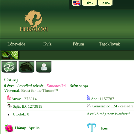
Lónevelde
Kvíz
Fórum
Tagok/lovak
Csikaj
0 éves
-
Amerikai telivér -
Kancacsikó
-
Szín:
sárga
Vérvonal:
Beast for the Throne™
Anya:
1273814
Apa:
1157787
Generáció: 124 -
családfa
Saját ID: 1273819
A csikó még nem ivarérett!
Utódok: 0
Hónap:
Április
Kos