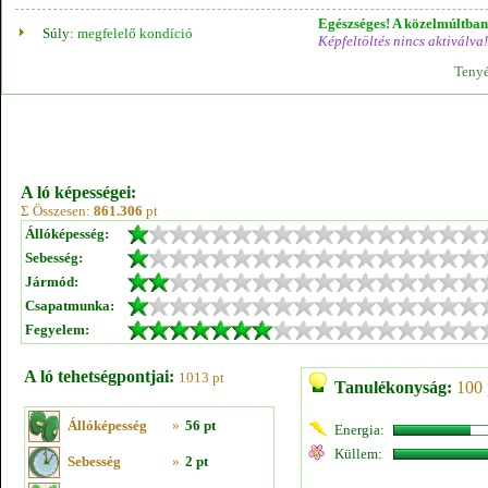
Egészséges! A közelmúltban 
Súly:
megfelelő kondíció
Képfeltöltés nincs aktiválva!
Tenyé
A ló képességei:
Σ Összesen:
861.306
pt
Állóképesség:
Sebesség:
Jármód:
Csapatmunka:
Fegyelem:
A ló tehetségpontjai:
1013 pt
Tanulékonyság:
100 
Állóképesség
»
56 pt
Energia:
Küllem:
Sebesség
»
2 pt