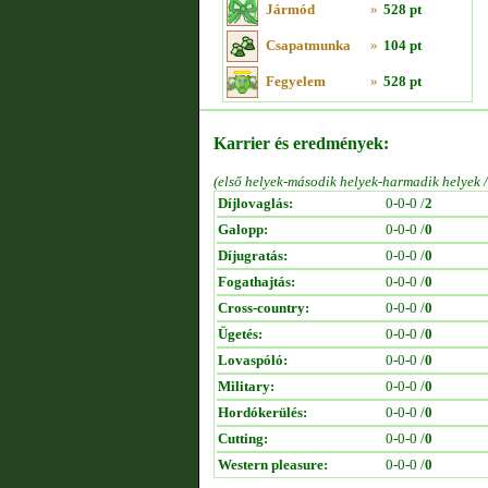
Jármód
»
528 pt
Csapatmunka
»
104 pt
Fegyelem
»
528 pt
Karrier és eredmények:
(első helyek-második helyek-harmadik helyek 
Díjlovaglás:
0-0-0 /
2
Galopp:
0-0-0 /
0
Díjugratás:
0-0-0 /
0
Fogathajtás:
0-0-0 /
0
Cross-country:
0-0-0 /
0
Ügetés:
0-0-0 /
0
Lovaspóló:
0-0-0 /
0
Military:
0-0-0 /
0
Hordókerülés:
0-0-0 /
0
Cutting:
0-0-0 /
0
Western pleasure:
0-0-0 /
0