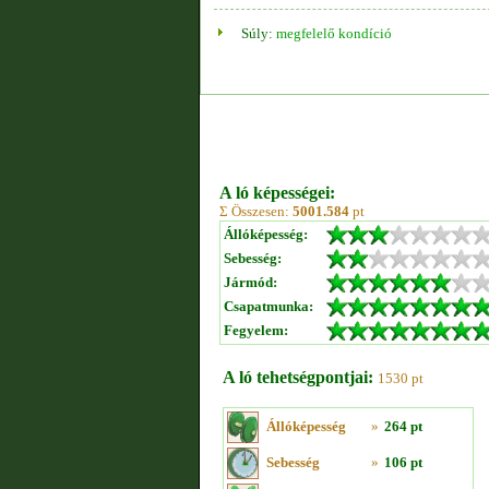
Súly:
megfelelő kondíció
A ló képességei:
Σ Összesen:
5001.584
pt
Állóképesség:
Sebesség:
Jármód:
Csapatmunka:
Fegyelem:
A ló tehetségpontjai:
1530 pt
Állóképesség
»
264 pt
Sebesség
»
106 pt