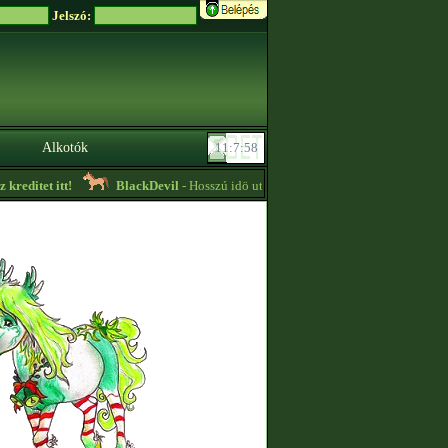
Jelszó:
Alkotók
editet itt!
BlackDevil
- Hosszú idö után,pár dolog kiesett tenyésztéssel kap