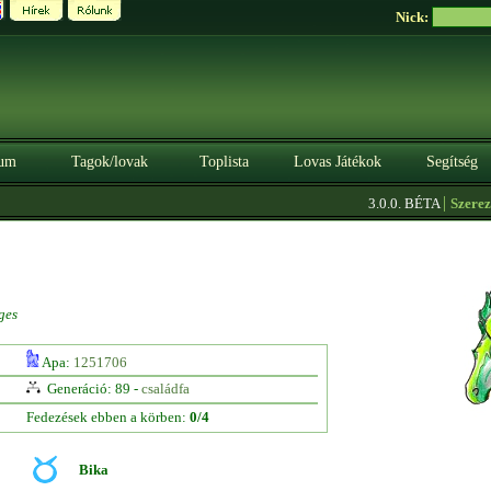
Nick:
um
Tagok/lovak
Toplista
Lovas Játékok
Segítség
|
3.0.0. BÉTA
Szerezz kr
ges
Apa:
1251706
Generáció: 89 -
családfa
Fedezések ebben a körben:
0/4
Bika