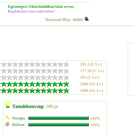
Egészséges! A közelmúltban látta orvos.
Képfeltöltés nincs aktiválva!
Tenyésztő ID-je: 46482
293.3 (2. Lv.)
117.28 (1. Lv.)
591 (3. Lv.)
2000 (10. Lv.)
2000 (10. Lv.)
Tanulékonyság:
100 pt
Energia:
100%
Küllem:
100%