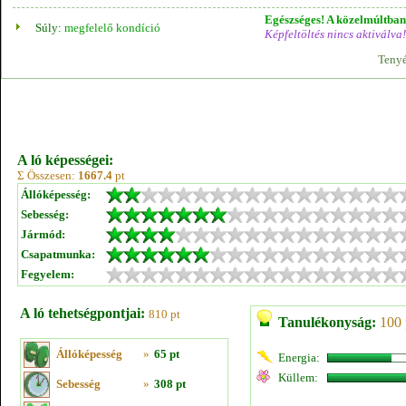
Egészséges! A közelmúltban 
Súly:
megfelelő kondíció
Képfeltöltés nincs aktiválva!
Tenyé
A ló képességei:
Σ Összesen:
1667.4
pt
Állóképesség:
Sebesség:
Jármód:
Csapatmunka:
Fegyelem:
A ló tehetségpontjai:
810 pt
Tanulékonyság:
100 
Állóképesség
»
65 pt
Energia:
Küllem:
Sebesség
»
308 pt