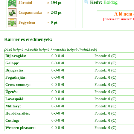
Kedv:
Boldog
Jármód
»
194 pt
Csapatmunka
»
243 pt
A ló nem e
[Szerszámismeret:
Fegyelem
»
0 pt
Karrier és eredmények:
(első helyek-második helyek-harmadik helyek /indulások)
Díjlovaglás:
0-0-0 /
0
Pontok:
0 (C)
Galopp:
0-0-0 /
0
Pontok:
0 (C)
Díjugratás:
0-0-0 /
0
Pontok:
0 (C)
Fogathajtás:
0-0-0 /
0
Pontok:
0 (C)
Cross-country:
0-0-0 /
0
Pontok:
0 (C)
Ügetés:
0-0-0 /
0
Pontok:
0 (C)
Lovaspóló:
0-0-0 /
0
Pontok:
0 (C)
Military:
0-0-0 /
0
Pontok:
0 (C)
Hordókerülés:
0-0-0 /
0
Pontok:
0 (C)
Cutting:
0-0-0 /
0
Pontok:
0 (C)
Western pleasure:
0-0-0 /
0
Pontok:
0 (C)