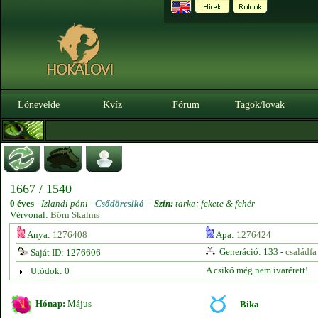
Lónevelde
Kvíz
Fórum
Tagok/lovak
1667 / 1540
0 éves
-
Izlandi póni -
Csődörcsikó
-
Szín:
tarka: fekete & fehér
Vérvonal:
Börn Skalms
Anya:
1276408
Apa:
1276424
Generáció: 133 -
családfa
Saját ID: 1276606
A csikó még nem ivarérett!
Utódok: 0
Hónap:
Május
Bika