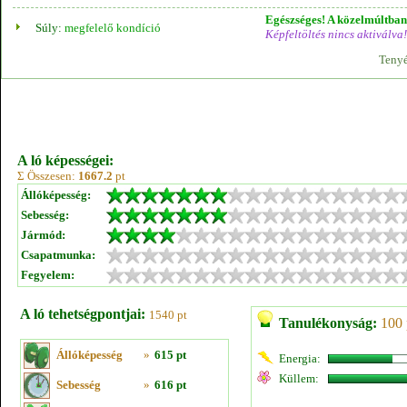
Egészséges! A közelmúltban 
Súly:
megfelelő kondíció
Képfeltöltés nincs aktiválva!
Tenyé
A ló képességei:
Σ Összesen:
1667.2
pt
Állóképesség:
Sebesség:
Jármód:
Csapatmunka:
Fegyelem:
A ló tehetségpontjai:
1540 pt
Tanulékonyság:
100 
Állóképesség
»
615 pt
Energia:
Küllem:
Sebesség
»
616 pt