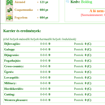
Kedv:
Boldog
Jármód
»
121 pt
Csapatmunka
»
604 pt
A ló nem e
[Szerszámismeret:
Fegyelem
»
604 pt
Karrier és eredmények:
(első helyek-második helyek-harmadik helyek /indulások)
Díjlovaglás:
0-0-0 /
0
Pontok:
0 (C)
Galopp:
0-0-0 /
0
Pontok:
0 (C)
Díjugratás:
0-0-0 /
0
Pontok:
0 (C)
Fogathajtás:
0-0-0 /
0
Pontok:
0 (C)
Cross-country:
0-0-0 /
0
Pontok:
0 (C)
Ügetés:
0-0-0 /
0
Pontok:
0 (C)
Lovaspóló:
0-0-0 /
0
Pontok:
0 (C)
Military:
0-0-0 /
0
Pontok:
0 (C)
Hordókerülés:
0-0-0 /
0
Pontok:
0 (C)
Cutting:
0-0-0 /
0
Pontok:
0 (C)
Western pleasure:
0-0-0 /
0
Pontok:
0 (C)