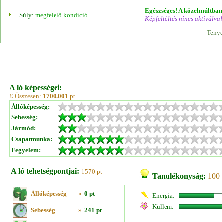
Egészséges! A közelmúltban 
Súly:
megfelelő kondíció
Képfeltöltés nincs aktiválva!
Tenyé
A ló képességei:
Σ Összesen:
1700.001
pt
Állóképesség:
Sebesség:
Jármód:
Csapatmunka:
Fegyelem:
A ló tehetségpontjai:
1570 pt
Tanulékonyság:
100 
Állóképesség
»
0 pt
Energia:
Küllem:
Sebesség
»
241 pt