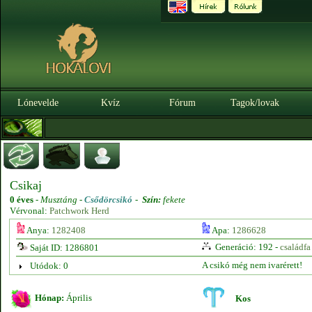
Lónevelde
Kvíz
Fórum
Tagok/lovak
Csikaj
0 éves
-
Musztáng -
Csődörcsikó
-
Szín:
fekete
Vérvonal:
Patchwork Herd
Anya:
1282408
Apa:
1286628
Generáció: 192 -
családfa
Saját ID: 1286801
A csikó még nem ivarérett!
Utódok: 0
Hónap:
Április
Kos