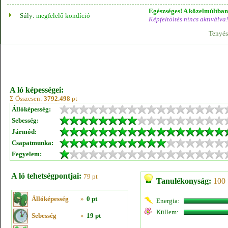
Egészséges! A közelmúltban 
Súly:
megfelelő kondíció
Képfeltöltés nincs aktiválva!
Tenyés
A ló képességei:
Σ Összesen:
3792.498
pt
Állóképesség:
Sebesség:
Jármód:
Csapatmunka:
Fegyelem:
A ló tehetségpontjai:
79 pt
Tanulékonyság:
100 
Állóképesség
»
0 pt
Energia:
Küllem:
Sebesség
»
19 pt