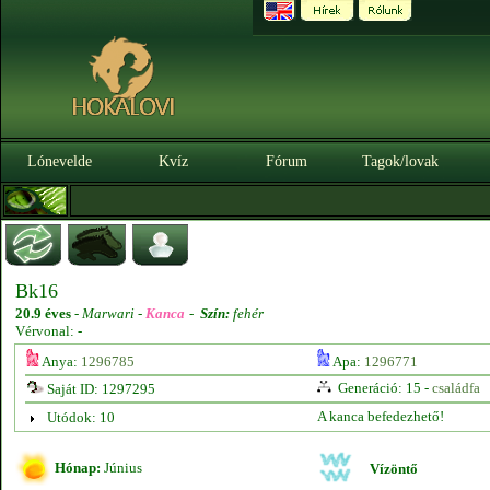
Lónevelde
Kvíz
Fórum
Tagok/lovak
Bk16
20.9 éves
-
Marwari -
Kanca
-
Szín:
fehér
Vérvonal: -
Anya:
1296785
Apa:
1296771
Generáció: 15 -
családfa
Saját ID: 1297295
A kanca befedezhető!
Utódok: 10
Hónap:
Június
Vízöntő