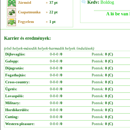
Kedv:
Boldog
Jármód
»
37 pt
Csapatmunka
»
22 pt
A ló be van 
Fegyelem
»
1 pt
Karrier és eredmények:
(első helyek-második helyek-harmadik helyek /indulások)
Díjlovaglás:
0-0-0 /
0
Pontok:
0 (C)
Galopp:
0-0-0 /
0
Pontok:
0 (C)
Díjugratás:
0-0-0 /
0
Pontok:
0 (C)
Fogathajtás:
0-0-0 /
0
Pontok:
0 (C)
Cross-country:
0-0-0 /
0
Pontok:
0 (C)
Ügetés:
0-0-0 /
0
Pontok:
0 (C)
Lovaspóló:
0-0-0 /
0
Pontok:
0 (C)
Military:
0-0-0 /
0
Pontok:
0 (C)
Hordókerülés:
0-0-0 /
0
Pontok:
0 (C)
Cutting:
0-0-0 /
0
Pontok:
0 (C)
Western pleasure:
0-0-0 /
0
Pontok:
0 (C)