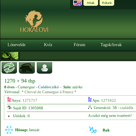
Lónevelde
Kvíz
Fórum
Tagok/lovak
1270 + 94 thp
0 éves
-
Camargue -
Csődörcsikó
-
Szín:
szürke
Vérvonal:
* Cheval de Camargue à France *
Anya:
1271717
Apa:
1271622
Generáció: 58 -
családfa
Saját ID: 1305068
A csikó még nem ivarérett!
Utódok: 0
Hónap:
Január
Bak