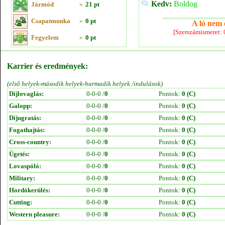
Kedv:
Boldog
Jármód
»
21 pt
Csapatmunka
»
0 pt
A ló nem e
[Szerszámismeret:
Fegyelem
»
0 pt
Karrier és eredmények:
(első helyek-második helyek-harmadik helyek /indulások)
Díjlovaglás:
0-0-0 /
0
Pontok:
0 (C)
Galopp:
0-0-0 /
0
Pontok:
0 (C)
Díjugratás:
0-0-0 /
0
Pontok:
0 (C)
Fogathajtás:
0-0-0 /
0
Pontok:
0 (C)
Cross-country:
0-0-0 /
0
Pontok:
0 (C)
Ügetés:
0-0-0 /
0
Pontok:
0 (C)
Lovaspóló:
0-0-0 /
0
Pontok:
0 (C)
Military:
0-0-0 /
0
Pontok:
0 (C)
Hordókerülés:
0-0-0 /
0
Pontok:
0 (C)
Cutting:
0-0-0 /
0
Pontok:
0 (C)
Western pleasure:
0-0-0 /
0
Pontok:
0 (C)