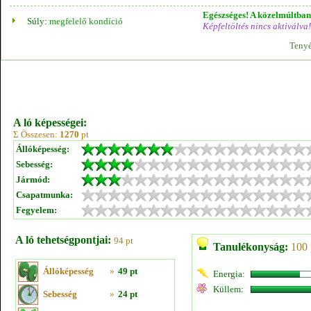
Egészséges! A közelmúltban 
Súly:
megfelelő kondíció
Képfeltöltés nincs aktiválva!
Tenyé
A ló képességei:
Σ Összesen:
1270
pt
Állóképesség:
Sebesség:
Jármód:
Csapatmunka:
Fegyelem:
A ló tehetségpontjai:
94 pt
Tanulékonyság:
100 
Állóképesség
»
49 pt
Energia:
Küllem:
Sebesség
»
24 pt