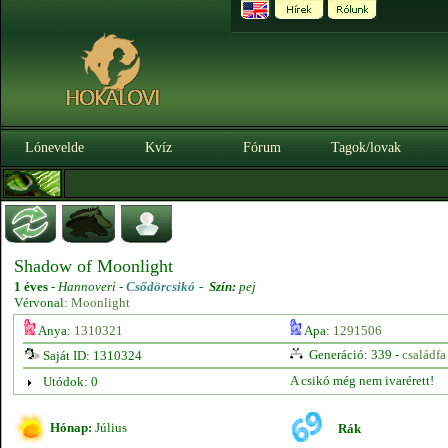
Lónevelde
Kvíz
Fórum
Tagok/lovak
Shadow of Moonlight
1 éves
-
Hannoveri -
Csődörcsikó
-
Szín:
pej
Vérvonal:
Moonlight
Anya:
1310321
Apa:
1291506
Generáció: 339 -
családfa
Saját ID: 1310324
A csikó még nem ivarérett!
Utódok: 0
Hónap:
Július
Rák