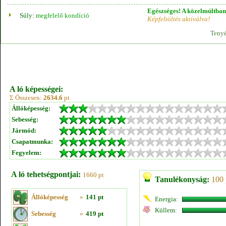
Egészséges! A közelmúltban 
Súly:
megfelelő kondíció
Képfeltöltés aktiválva!
Tenyé
A ló képességei:
Σ Összesen:
2634.6
pt
Állóképesség:
Sebesség:
Jármód:
Csapatmunka:
Fegyelem:
A ló tehetségpontjai:
1660 pt
Tanulékonyság:
100 
Állóképesség
»
141 pt
Energia:
Küllem:
Sebesség
»
419 pt