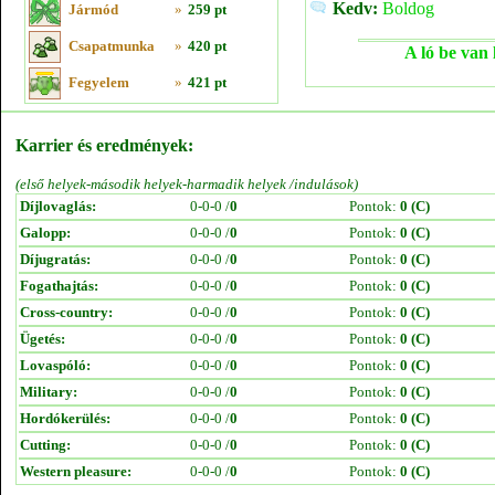
Kedv:
Boldog
Jármód
»
259 pt
Csapatmunka
»
420 pt
A ló be van 
Fegyelem
»
421 pt
Karrier és eredmények:
(első helyek-második helyek-harmadik helyek /indulások)
Díjlovaglás:
0-0-0 /
0
Pontok:
0 (C)
Galopp:
0-0-0 /
0
Pontok:
0 (C)
Díjugratás:
0-0-0 /
0
Pontok:
0 (C)
Fogathajtás:
0-0-0 /
0
Pontok:
0 (C)
Cross-country:
0-0-0 /
0
Pontok:
0 (C)
Ügetés:
0-0-0 /
0
Pontok:
0 (C)
Lovaspóló:
0-0-0 /
0
Pontok:
0 (C)
Military:
0-0-0 /
0
Pontok:
0 (C)
Hordókerülés:
0-0-0 /
0
Pontok:
0 (C)
Cutting:
0-0-0 /
0
Pontok:
0 (C)
Western pleasure:
0-0-0 /
0
Pontok:
0 (C)