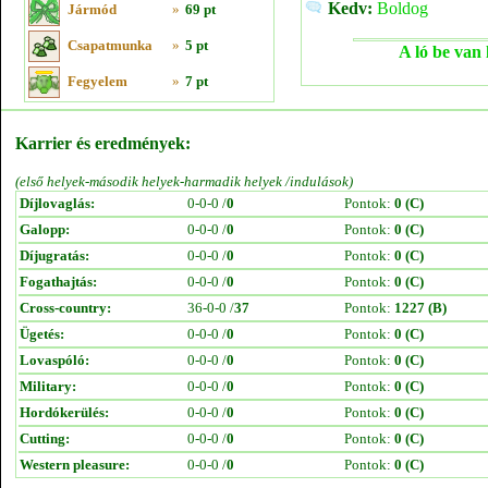
Kedv:
Boldog
Jármód
»
69 pt
Csapatmunka
»
5 pt
A ló be van 
Fegyelem
»
7 pt
Karrier és eredmények:
(első helyek-második helyek-harmadik helyek /indulások)
Díjlovaglás:
0-0-0 /
0
Pontok:
0 (C)
Galopp:
0-0-0 /
0
Pontok:
0 (C)
Díjugratás:
0-0-0 /
0
Pontok:
0 (C)
Fogathajtás:
0-0-0 /
0
Pontok:
0 (C)
Cross-country:
36-0-0 /
37
Pontok:
1227 (B)
Ügetés:
0-0-0 /
0
Pontok:
0 (C)
Lovaspóló:
0-0-0 /
0
Pontok:
0 (C)
Military:
0-0-0 /
0
Pontok:
0 (C)
Hordókerülés:
0-0-0 /
0
Pontok:
0 (C)
Cutting:
0-0-0 /
0
Pontok:
0 (C)
Western pleasure:
0-0-0 /
0
Pontok:
0 (C)