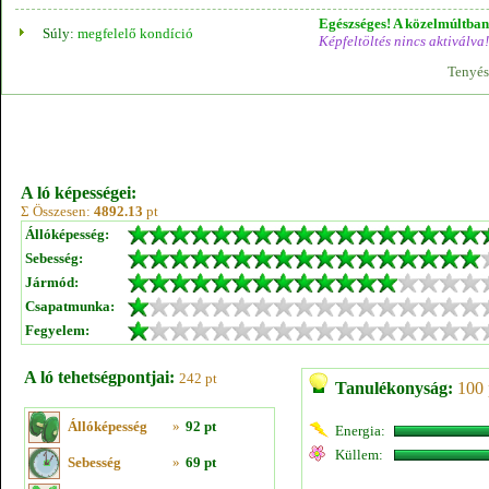
Egészséges! A közelmúltban 
Súly:
megfelelő kondíció
Képfeltöltés nincs aktiválva!
Tenyés
A ló képességei:
Σ Összesen:
4892.13
pt
Állóképesség:
Sebesség:
Jármód:
Csapatmunka:
Fegyelem:
A ló tehetségpontjai:
242 pt
Tanulékonyság:
100 
Állóképesség
»
92 pt
Energia:
Küllem:
Sebesség
»
69 pt