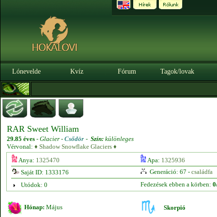
Lónevelde
Kvíz
Fórum
Tagok/lovak
RAR Sweet William
29.85 éves
-
Glacier -
Csődör
-
Szín:
különleges
Vérvonal:
♦ Shadow Snowflake Glaciers ♦
Anya:
1325470
Apa:
1325936
Generáció: 67 -
családfa
Saját ID: 1333176
Fedezések ebben a körben:
0
Utódok: 0
Hónap:
Május
Skorpió